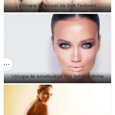
VShape ile Boyun Ve Gıdı Tedavisi
VShape ile Ameliyatsız Yüz Şekillendirme