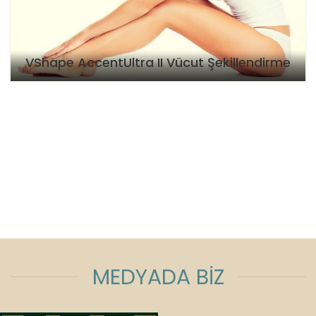
VShape AccentUltra II Vücut Şekillendirme
MEDYADA BİZ