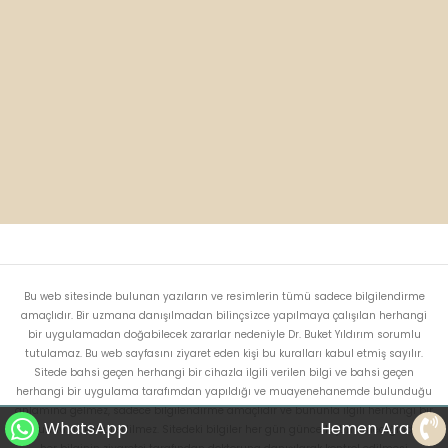
Bu web sitesinde bulunan yazıların ve resimlerin tümü sadece bilgilendirme
amaçlıdır. Bir uzmana danışılmadan bilinçsizce yapılmaya çalışılan herhangi
bir uygulamadan doğabilecek zararlar nedeniyle Dr. Buket Yıldırım sorumlu
tutulamaz. Bu web sayfasını ziyaret eden kişi bu kuralları kabul etmiş sayılır.
Sitede bahsi geçen herhangi bir cihazla ilgili verilen bilgi ve bahsi geçen
herhangi bir uygulama tarafımdan yapıldığı ve muayenehanemde bulunduğu
anlamına gelmez, sadece bilgilendirme amaçlıdır ve bununla ilgili herhangi bir
WhatsApp
Hemen Ara
sorumluluk kabul edilmez. Sitedeki bilgiler her gün güncelleştirilemediğinden