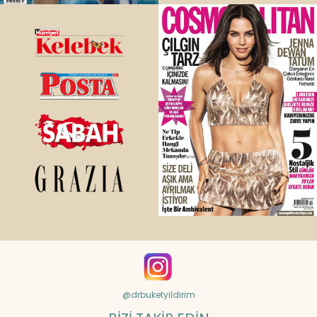
@drbuketyildirim