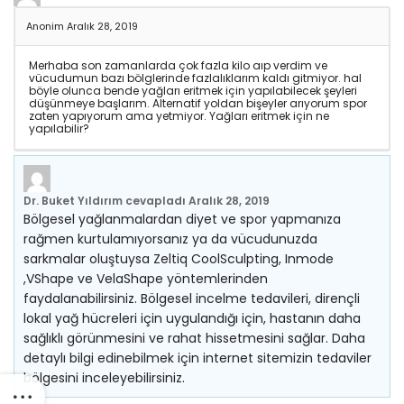
Anonim
Aralık 28, 2019
Merhaba son zamanlarda çok fazla kilo aıp verdim ve
vücudumun bazı bölglerinde fazlalıklarım kaldı gitmiyor. hal
böyle olunca bende yağları eritmek için yapılabilecek şeyleri
düşünmeye başlarım. Alternatif yoldan bişeyler arıyorum spor
zaten yapıyorum ama yetmiyor. Yağları eritmek için ne
yapılabilir?
Dr. Buket Yıldırım
cevapladı
Aralık 28, 2019
Bölgesel yağlanmalardan diyet ve spor yapmanıza
rağmen kurtulamıyorsanız ya da vücudunuzda
sarkmalar oluştuysa Zeltiq CoolSculpting, Inmode
,VShape ve VelaShape yöntemlerinden
faydalanabilirsiniz. Bölgesel incelme tedavileri, dirençli
lokal yağ hücreleri için uygulandığı için, hastanın daha
sağlıklı görünmesini ve rahat hissetmesini sağlar. Daha
detaylı bilgi edinebilmek için internet sitemizin tedaviler
bölgesini inceleyebilirsiniz.