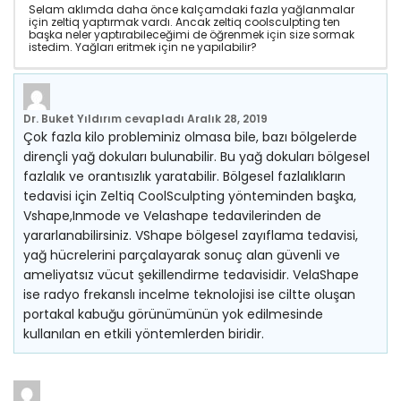
Selam aklımda daha önce kalçamdaki fazla yağlanmalar
için zeltiq yaptırmak vardı. Ancak zeltiq coolsculpting ten
başka neler yaptırabileceğimi de öğrenmek için size sormak
istedim. Yağları eritmek için ne yapılabilir?
Dr. Buket Yıldırım
cevapladı
Aralık 28, 2019
Çok fazla kilo probleminiz olmasa bile, bazı bölgelerde
dirençli yağ dokuları bulunabilir. Bu yağ dokuları bölgesel
fazlalık ve orantısızlık yaratabilir. Bölgesel fazlalıkların
tedavisi için Zeltiq CoolSculpting yönteminden başka,
Vshape,Inmode ve Velashape tedavilerinden de
yararlanabilirsiniz. VShape bölgesel zayıflama tedavisi,
yağ hücrelerini parçalayarak sonuç alan güvenli ve
ameliyatsız vücut şekillendirme tedavisidir. VelaShape
ise radyo frekanslı incelme teknolojisi ise ciltte oluşan
portakal kabuğu görünümünün yok edilmesinde
kullanılan en etkili yöntemlerden biridir.