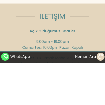
İLETİŞİM
Açık Olduğumuz Saatler
9:00am - 19:00pm
Cumartesi: 16:00pm Pazar: Kapalı
WhatsApp
Hemen Ara
Adres:
Kızılırmak Mahallesi, Ufuk
Üniversitesi Caddesi, Next Level Loft Ofis
No:4 Kat: 14 Çankaya/Ankara
Telefon:
+90 312 285 75 08
GSM:
+90 532 300 58 25
WhatsApp:
+90 530 282 23 65