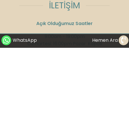
İLETİŞİM
Açık Olduğumuz Saatler
9:00am - 19:00pm
WhatsApp
Hemen Ara
Cumartesi: 16:00pm Pazar: Kapalı
Adres:
Kızılırmak Mahallesi, Ufuk
Üniversitesi Caddesi, Next Level Loft Ofis
No:4 Kat: 14 Çankaya/Ankara
Telefon:
+90 312 285 75 08
GSM:
+90 532 300 58 25
WhatsApp:
+90 530 282 23 65
E-Mail:
info@drbuketyildirim.com