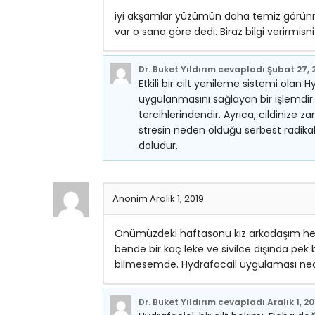
iyi akşamlar yüzümün daha temiz görünmes
var o sana göre dedi. Biraz bilgi verirmis
Dr. Buket Yıldırım
cevapladı
Şubat 27, 
Etkili bir cilt yenileme sistemi olan 
uygulanmasını sağlayan bir işlemdir. Par
tercihlerindendir. Ayrıca, cildinize z
stresin neden olduğu serbest radikal
doludur.
Anonim
Aralık 1, 2019
Önümüzdeki haftasonu kız arkadaşım hem 
bende bir kaç leke ve sivilce dışında pe
bilmesemde. Hydrafacail uygulaması nedir
Dr. Buket Yıldırım
cevapladı
Aralık 1, 2