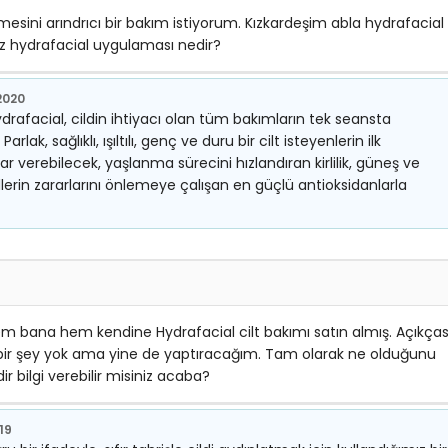
ini arındrıcı bir bakım istiyorum. Kızkardeşim abla hydrafacial
niz hydrafacial uygulaması nedir?
2020
Hydrafacial, cildin ihtiyacı olan tüm bakımların tek seansta
lak, sağlıklı, ışıltılı, genç ve duru bir cilt isteyenlerin ilk
arar verebilecek, yaşlanma sürecini hızlandıran kirlilik, güneş ve
lerin zararlarını önlemeye çalışan en güçlü antioksidanlarla
bana hem kendine Hydrafacial cilt bakımı satın almış. Açıkças
k bir şey yok ama yine de yaptıracağım. Tam olarak ne olduğunu
 bilgi verebilir misiniz acaba?
019