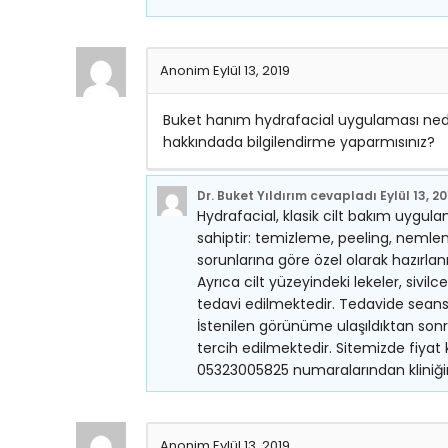
Anonim
Eylül 13, 2019
Buket hanım hydrafacial uygulaması nedir
hakkındada bilgilendirme yaparmısınız?
Dr. Buket Yıldırım
cevapladı
Eylül 13, 2
Hydrafacial, klasik cilt bakım uygul
sahiptir: temizleme, peeling, nemlend
sorunlarına göre özel olarak hazırla
Ayrıca cilt yüzeyindeki lekeler, sivilce
tedavi edilmektedir. Tedavide seans 
İstenilen görünüme ulaşıldıktan so
tercih edilmektedir. Sitemizde fiy
05323005825 numaralarından kliniğimi
Anonim
Eylül 13, 2019