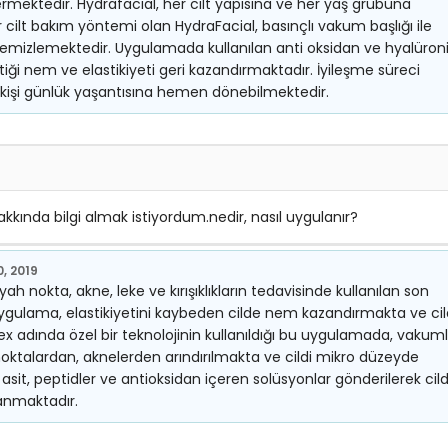
ermektedir. Hydrafacial, her cilt yapısına ve her yaş grubuna
 cilt bakım yöntemi olan HydraFacial, basınçlı vakum başlığı ile
 temizlemektedir. Uygulamada kullanılan anti oksidan ve hyalüron
ttiği nem ve elastikiyeti geri kazandırmaktadır. İyileşme süreci
kişi günlük yaşantısına hemen dönebilmektedir.
ında bilgi almak istiyordum.nedir, nasıl uygulanır?
, 2019
h nokta, akne, leke ve kırışıklıkların tedavisinde kullanılan son
 uygulama, elastikiyetini kaybeden cilde nem kazandırmakta ve cil
ex adında özel bir teknolojinin kullanıldığı bu uygulamada, vakum
h noktalardan, aknelerden arındırılmakta ve cildi mikro düzeyde
asit, peptidler ve antioksidan içeren solüsyonlar gönderilerek cild
anmaktadır.