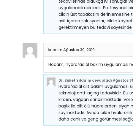
tedavilerinde oldukça iyi sonuçlar v
uygulanabilmektedir. Profesyonel bir
cildin üst tabakasını derinlemesine
asit içeren solüsyonlar, cildin kaybe
gerektirmeyen bu tedavi sayesinde 
Anonim
Ağustos 30, 2019
Hocam, hydrafacial bakım uygulaması hakk
Dr. Buket Yıldırım
cevapladı
Ağustos 30
Hydrafacial cilt bakım uygulaması siya
teknoloji anti-aging tedavisidir. Bu
kirden, yağdan arındırmaktadır. Vort
başlık ile cilt ölü hücrelerden, siya
soymaktadır. Ayrıca cilde hyalüronik 
daha canlı ve genç görünmesi sağl