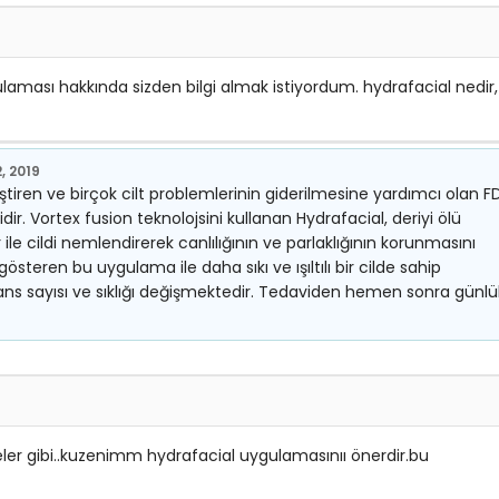
ması hakkında sizden bilgi almak istiyordum. hydrafacial nedir,
, 2019
ştiren ve birçok cilt problemlerinin giderilmesine yardımcı olan F
ir. Vortex fusion teknolojsini kullanan Hydrafacial, deriyi ölü
ile cildi nemlendirerek canlılığının ve parlaklığının korunmasını
 gösteren bu uygulama ile daha sıkı ve ışıltılı bir cilde sahip
 seans sayısı ve sıklığı değişmektedir. Tedaviden hemen sonra günlü
eler gibi..kuzenimm hydrafacial uygulamasınıı önerdir.bu