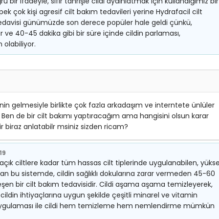
u bir ifadeyle, sıfır tahrişle cildi aydınlatmak için kullandığımız bir
 çok kişi agresif cilt bakım tedavileri yerine Hydrafacil cilt
 tedavisi günümüzde son derece popüler hale geldi çünkü,
 ve 40-45 dakika gibi bir süre içinde cildin parlaması,
labiliyor.
n gelmesiyle birlikte çok fazla arkadaşım ve interntete ünlüler
. Ben de bir cilt bakımı yaptıracağım ama hangisini olsun karar
biraz anlatabilr msiniz sizden ricam?
019
açık ciltlere kadar tüm hassas cilt tiplerinde uygulanabilen, yüks
ışan bu sistemde, cildin sağlıklı dokularına zarar vermeden 45-60
leşen bir cilt bakım tedavisidir. Cildi aşama aşama temizleyerek,
ildin ihtiyaçlarına uygun şekilde çeşitli minarel ve vitamin
al uygulaması ile cildi hem temizleme hem nemlendirme mümkün