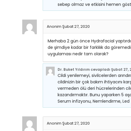
sebep olmaz ve etkisini hemen göste
Anonim
Şubat 27, 2020
Merhaba 2 gün önce Hydrafacial yaptırdım
de şimdiye kadar bir farklılık da göremedi
uygulaması nedir tam olarak?
Dr. Buket Yıldırım
cevapladı
Şubat 27, 
Cildi yenilemeyi, sivilcelerden arı
cildinizin bir çok bakım ihtiyacını ka
vermeden ölü deri hücrelerinden cild
kazandırmaktır. Bunu yaparken 5 aşa
Serum infizyonu, Nemlendirme, Led t
Anonim
Şubat 27, 2020