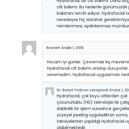
Hydrafacial, bir cilt bakımı. Daha doğr
cilt bakımı. Bu nedenle günümüzde pek
bakımını tercih ediyor. Hydrafacial
neredeyse hiç istirahat gerektirmiyor
nemlenmesi, aydınlanması mümkün o
Anonim
Aralık 1, 2019
Hocam iyi günler. Çevremde kış mevsimini
Hydrafacial cilt bakımı anlatıp duruyorlar
veremedim. Hydrafacial uygulaması nedir 
Dr. Buket Yıldırım
cevapladı
Aralık 1, 2
Hydrafacial, çok koyu ciltlerden çok 
çözünürlüklü (HD) teknolojisi ile çal
dakikalık bir işlem süresince gerçek
yüzeyel peeling uyguladıktan sonra, c
takviyelerinin yapıldığı Hydrafaci
olabilmektedir.