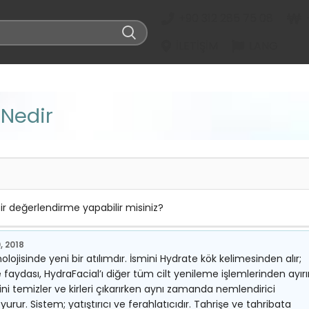
+90 312 285 75 08
İLETIŞIM
LANG
 Nedir
r değerlendirme yapabilir misiniz?
, 2018
lojisinde yeni bir atılımdır. İsmini Hydrate kök kelimesinden alır;
ydası, HydraFacial’ı diğer tüm cilt yenileme işlemlerinden ayırır
rini temizler ve kirleri çıkarırken aynı zamanda nemlendirici
rur. Sistem; yatıştırıcı ve ferahlatıcıdır. Tahrişe ve tahribata