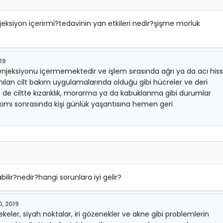
ksiyon içerirmi?tedavinin yan etkileri nedir?şişme morluk
019
 enjeksiyonu içermemektedir ve işlem sırasında ağrı ya da acı hiss
ılan cilt bakım uygulamalarında olduğu gibi hücreler ve deri
 de ciltte kızarıklık, morarma ya da kabuklanma gibi durumlar
kımı sonrasında kişi günlük yaşantısına hemen geri
lir?nedir?hangi sorunlara iyi gelir?
, 2019
, lekeler, siyah noktalar, iri gözenekler ve akne gibi problemlerin