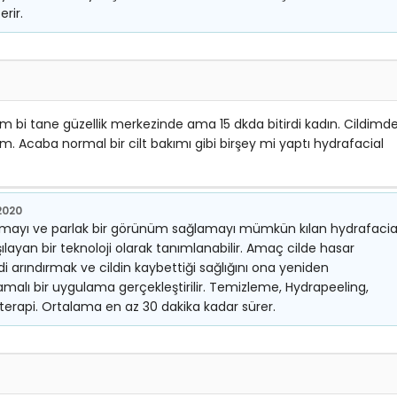
rir.
 bi tane güzellik merkezinde ama 15 dkda bitirdi kadın. Cildimd
m. Acaba normal bir cilt bakımı gibi birşey mi yaptı hydrafacial
2020
ndırmayı ve parlak bir görünüm sağlamayı mümkün kılan hydrafacia
rşılayan bir teknoloji olarak tanımlanabilir. Amaç cilde hasar
i arındırmak ve cildin kaybettiği sağlığını ona yeniden
malı bir uygulama gerçekleştirilir. Temizleme, Hydrapeeling,
erapi. Ortalama en az 30 dakika kadar sürer.