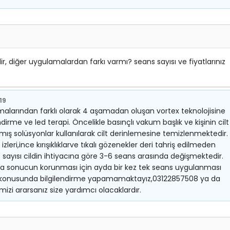
, diğer uygulamalardan farkı varmı? seans sayısı ve fiyatlarınız
019
amalarından farklı olarak 4 aşamadan oluşan vortex teknolojisine
irme ve led terapi. Öncelikle basınçlı vakum başlık ve kişinin cilt
nmış solüsyonlar kullanılarak cilt derinlemesine temizlenmektedir.
 izleri,ince kırışıklıklarve tıkalı gözenekler deri tahriş edilmeden
sayısı cildin ihtiyacına göre 3-6 seans arasında değişmektedir.
nra sonucun korunması için ayda bir kez tek seans uygulanması
at konusunda bilgilendirme yapamamaktayız,03122857508 ya da
zi ararsanız size yardımcı olacaklardır.