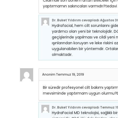
Cildimde son dönem artan sivilceler için
yaptırmamın sakıncaları varmıdrı?tedavi
Dr. Buket Yıldırım
cevapladı
Ağustos 30
Hydrafacial, hem cilt sorunlarını g
yardımcı olan yeni bir teknolojidir.
geçişlerinde yapılması ve cildi yeni 
ışınlarından koruyan ve leke riskini
uygulanabilen bir yöntemdir. Ortala
olmaktadır.
Anonim
Temmuz 19, 2019
Bir süredir profesyonel cilt bakımı yap
mevsiminde yaptırmam uygun olurmu?bu
Dr. Buket Yıldırım
cevapladı
Temmuz 19
HydraFacial MD teknolojisi, sağlıklı bi