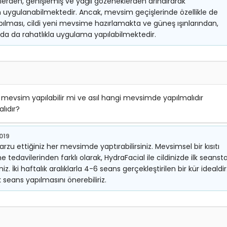
elerden, genişlemiş ve yağlı gözeneklerden arındırarak
uygulanabilmektedir. Ancak, mevsim geçişlerinde özellikle de
lması, cildi yeni mevsime hazırlamakta ve güneş ışınlarından,
nda da rahatlıkla uygulama yapılabilmektedir.
er mevsim yapılabilir mi ve asıl hangi mevsimde yapılmalıdır
lıdır?
2019
arzu ettiğiniz her mevsimde yaptırabilirsiniz. Mevsimsel bir kısıtı
tedavilerinden farklı olarak, HydraFacial ile cildinizde ilk seanst
z. İki haftalık aralıklarla 4-6 seans gerçekleştirilen bir kür idealdir
seans yapılmasını önerebiliriz.