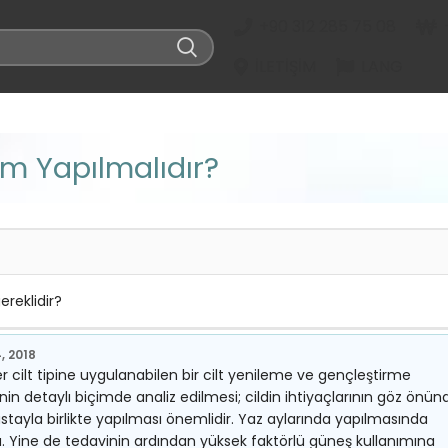
+90 312 285 75 08
İLETIŞIM
LANG
m Yapılmalıdır?
reklidir?
, 2018
r cilt tipine uygulanabilen bir cilt yenileme ve gençleştirme
nin detaylı biçimde analiz edilmesi; cildin ihtiyaçlarının göz önün
tayla birlikte yapılması önemlidir. Yaz aylarında yapılmasında
 Yine de tedavinin ardından yüksek faktörlü güneş kullanımına