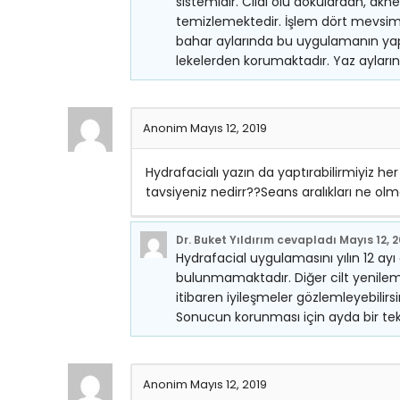
sistemidir. Cildi ölü dokulardan, akn
temizlemektedir. İşlem dört mevsim 
bahar aylarında bu uygulamanın yapı
lekelerden korumaktadır. Yaz ayları
Anonim
Mayıs 12, 2019
Hydrafacialı yazın da yaptırabilirmiyiz h
tavsiyeniz nedirr??Seans aralıkları ne olma
Dr. Buket Yıldırım
cevapladı
Mayıs 12, 
Hydrafacial uygulamasını yılın 12 ayı 
bulunmamaktadır. Diğer cilt yenileme 
itibaren iyileşmeler gözlemleyebilirsini
Sonucun korunması için ayda bir tek 
Anonim
Mayıs 12, 2019