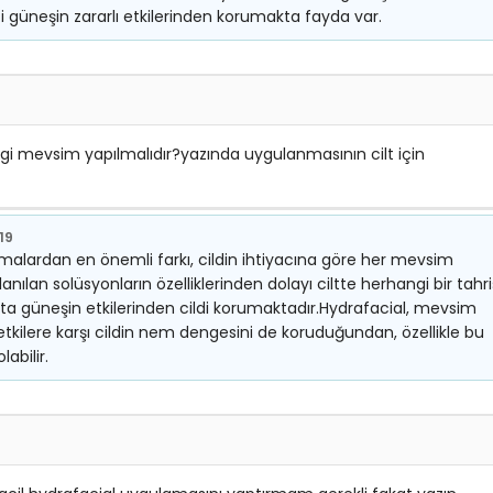
i güneşin zararlı etkilerinden korumakta fayda var.
ngi mevsim yapılmalıdır?yazında uygulanmasının cilt için
019
amalardan en önemli farkı, cildin ihtiyacına göre her mevsim
anılan solüsyonların özelliklerinden dolayı ciltte herhangi bir tahri
a güneşin etkilerinden cildi korumaktadır.Hydrafacial, mevsim
 etkilere karşı cildin nem dengesini de koruduğundan, özellikle bu
abilir.