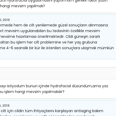
 acil hydrafacial uygulamasını yaptırmam gerekli fakat yazın
 hangi mevsim yapılmalı?
, 2019
idermede hem de cilt yenilemede güzel sonuçların alınmasına
 Dört mevsim uygulanabilen bu tedavinin özellikle mevsim
mevsime hazırlaması önerilmektedir. Cildi güneşin zararlı
 azaltan bu işlem her cilt problemine ve her yaş grubuna
ma 4-6 seanslık bir kür ile istenilen sonuçlara ulaşmak mümkün
tırmayı istiyodum bunun içinde hydrafacial düsündüm,ama yaz
 işlem hangi mevsim yapılmalıdır?
, 2019
r cilt için cildin tüm ihtiyaçlarını karşılayan antiaging bakım