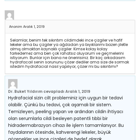
Anonim
Aralık 1, 2019
Selamlar, benim tek sıkıntım cildimdeki ince çizgiler ve hafif
lekeler ama bu çizgiler ya ağdadan ya bıyıklarımı bazen jiletle
almış olmaktan kaynaklı çizgiler. Kimse kolay kolay
farkedemez ama ben çok rahatsız oluyorum ve geçmelerini
istiyorum. Bunlar için bana ne öneririsiniz. Bir kaç arkadasım
hydrafacail senin sorununu çözer dediler ama size de sormak
istedim hydrafacial nasıl yapılıyor, çözer mi bu sıkıntımı?
Dr. Buket Yıldırım
cevapladı
Aralık 1, 2019
Hydrafacial sizin cilt probleminiz için uygun bir tedavi
olabilir. Çünkü bu tedavi, çok aşamalı bir sistem.
Temizleyen, peeling yapan ve ardından cildin ihtiyacı
olan serumlarla cildi besleyen patentli tıbbi bir
hidradermabrazyon cihazı ile işlem tamamlanıyor. Bu
faydalarının ötesinde, kahverengi lekeler, büyük
gözenekler ve ince çizgileri de hedef alarak