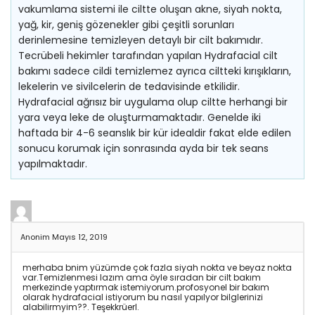
vakumlama sistemi ile ciltte oluşan akne, siyah nokta,
yağ, kir, geniş gözenekler gibi çeşitli sorunları
derinlemesine temizleyen detaylı bir cilt bakımıdır.
Tecrübeli hekimler tarafından yapılan Hydrafacial cilt
bakımı sadece cildi temizlemez ayrıca ciltteki kırışıkların,
lekelerin ve sivilcelerin de tedavisinde etkilidir.
Hydrafacial ağrısız bir uygulama olup ciltte herhangi bir
yara veya leke de oluşturmamaktadır. Genelde iki
haftada bir 4-6 seanslık bir kür idealdir fakat elde edilen
sonucu korumak için sonrasında ayda bir tek seans
yapılmaktadır.
Anonim
Mayıs 12, 2019
merhaba bnim yüzümde çok fazla siyah nokta ve beyaz nokta
var.Temizlenmesi lazım ama öyle sıradan bir cilt bakım
merkezinde yaptırmak istemiyorum.profosyonel bir bakım
olarak hydrafacial istiyorum bu nasıl yapılyor bilglerinizi
alabilirmyim??. Teşekkrüerl.