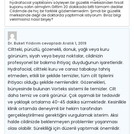
hydrafacial yaptıklarını söyleyen bir güzellik merkezinden fırsat
kuponu satın almıştım.Gittim 20 dakikada bitti tamam dediler.
Cildimde de hiç bir farklılık gözlemlemedim. Şimdi bir güzellik
merkezinde değil de doktorda yaptırmak istiyorum. Biraz bilgi
verirmisiniz nasıl birşey?
Dr. Buket Yıldırım
cevapladı
Aralık 1, 2019
Ciltteki, pürüzlü, gözenekli, donuk, yağlı veya kuru
görünüm, siyah veya beyaz noktalar, cildinizin
profesyonel bir bakıma ihtiyaç duyduğunun işaretleridir.
Hydrafacial, ciltteki kuru ve cansız tabakayı tahriş
etmeden, etkili bir şekilde temizler, tüm cilt tiplerini
ihtiyacı olduğu şekilde nemlendirir. Gözenekleri,
bünyesinde bulunan Vorteks sistemi ile temizler. Cilt
daha temiz ve canlı görünür. Çok aşamalı bir tedavidir
ve yaklaşık ortalama 40-45 dakika sürmektedir. Kesinlikle
klinik ortamda deneyimli bir hekim tarafından
gerçekleştirilmesi gerektiğini vurgulamak isterim. Aksi
halde cildinizde beklenmeyen problemler yaşanması
olası olabilir. Sürekliliği için düzenli yaptırmak önemlidir.