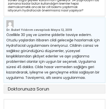
sürekli doğal şeylewr kullanmam gerekiyor. 34 yaşındayım bu
zamana kadar bütün kullandığım kremler hepsi
dermokozmetik.ancak bir cilt bakımı yaptırmak
istiyorum.hydrafacialı önerirmisiniz nasıl yapılıyor?
Dr. Buket Yıldırım
cevapladı
Mayıs 12, 2019
Özellikle 30 yaş ve üzerine şiddetle tavsiye ederim.
Otuzlu yaşlardan itibaren cildi geleceğe hazırlamak için
Hydrafacial uygulamasını öneriyoruz. Cildinin cansız ve
sağlıksız göründüğünü düşünenler, yüzeysel
kırışıklıklarından şikâyet edenler ve aşırı yağlanma
problemleri olanlar için uygun bir seçenek. Uygulama
süresi 45 dakika. Cilde hasar vermeden sağlığını geri
kazandırarak, iyileşme ve gençleşme etkisi sağlayan bir
uygulama. Tavsiyemiz, altı seans uygulanması.
Doktorunuza Sorun