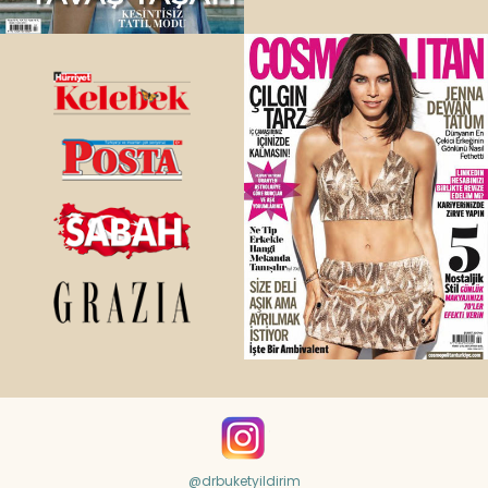
@drbuketyildirim