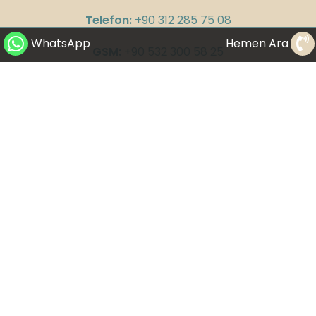
Telefon:
+90 312 285 75 08
WhatsApp
Hemen Ara
GSM:
+90 532 300 58 25
WhatsApp:
+90 530 282 23 65
E-Mail:
info@drbuketyildirim.com