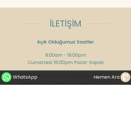
İLETİŞİM
Açık Olduğumuz Saatler
9:00am - 19:00pm
Cumartesi: 16:00pm Pazar: Kapalı
Adres:
Kızılırmak Mahallesi, Ufuk
WhatsApp
Hemen Ara
Üniversitesi Caddesi, Next Level Loft Ofis
No:4 Kat: 14 Çankaya/Ankara
Telefon:
+90 312 285 75 08
GSM:
+90 532 300 58 25
WhatsApp:
+90 530 282 23 65