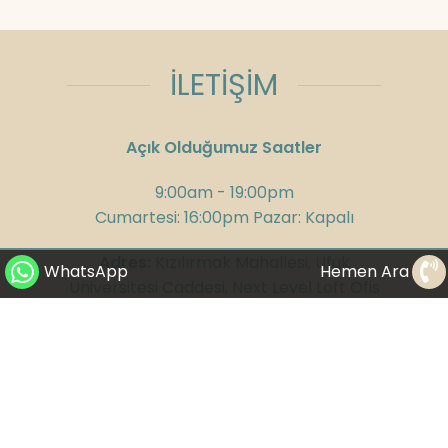
İLETİŞİM
Açık Olduğumuz Saatler
9:00am - 19:00pm
Cumartesi: 16:00pm Pazar: Kapalı
Adres:
Kızılırmak Mahallesi, Ufuk
WhatsApp
Hemen Ara
Üniversitesi Caddesi, Next Level Loft Ofis
No:4 Kat: 14 Çankaya/Ankara
Telefon:
+90 312 285 75 08
GSM:
+90 532 300 58 25
WhatsApp:
+90 530 282 23 65