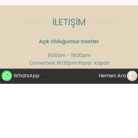
İLETİŞİM
Açık Olduğumuz Saatler
9:00am - 19:00pm
Cumartesi: 16:00pm Pazar: Kapalı
WhatsApp
Hemen Ara
Adres:
Kızılırmak Mahallesi, Ufuk
Üniversitesi Caddesi, Next Level Loft Ofis
No:4 Kat: 14 Çankaya/Ankara
Telefon:
+90 312 285 75 08
GSM:
+90 532 300 58 25
WhatsApp:
+90 530 282 23 65