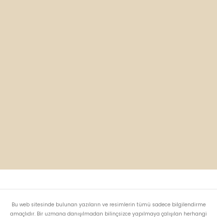
Bu web sitesinde bulunan yazıların ve resimlerin tümü sadece bilgilendirme
amaçlıdır. Bir uzmana danışılmadan bilinçsizce yapılmaya çalışılan herhangi