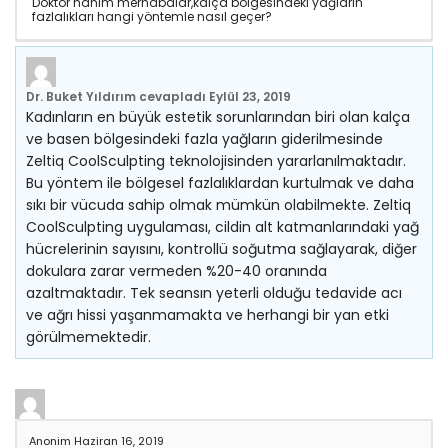
Doktor hanım merhabalar,kalça bölgesindeki yağların
fazlalıkları hangi yöntemle nasıl geçer?
Dr. Buket Yıldırım
cevapladı
Eylül 23, 2019
Kadınların en büyük estetik sorunlarından biri olan kalça
ve basen bölgesindeki fazla yağların giderilmesinde
Zeltiq CoolSculpting teknolojisinden yararlanılmaktadır.
Bu yöntem ile bölgesel fazlalıklardan kurtulmak ve daha
sıkı bir vücuda sahip olmak mümkün olabilmekte. Zeltiq
CoolSculpting uygulaması, cildin alt katmanlarındaki yağ
hücrelerinin sayısını, kontrollü soğutma sağlayarak, diğer
dokulara zarar vermeden %20-40 oranında
azaltmaktadır. Tek seansın yeterli olduğu tedavide acı
ve ağrı hissi yaşanmamakta ve herhangi bir yan etki
görülmemektedir.
Anonim
Haziran 16, 2019