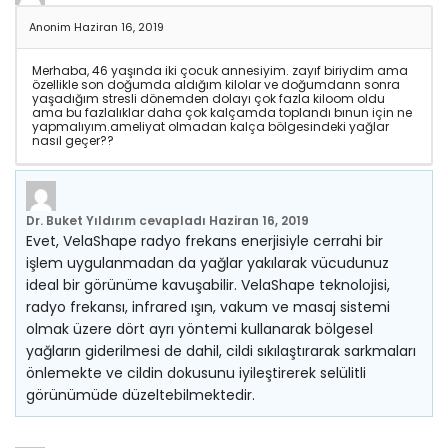
Anonim
Haziran 16, 2019
Merhaba, 46 yaşında iki çocuk annesiyim. zayıf biriydim ama
özellikle son doğumda aldığım kilolar ve doğumdann sonra
yaşadığım stresli dönemden dolayı çok fazla kiloom oldu
ama bu fazlalıklar daha çok kalçamda toplandı bınun için ne
yapmalıyım.ameliyat olmadan kalça bölgesindeki yağlar
nasıl geçer??
Dr. Buket Yıldırım
cevapladı
Haziran 16, 2019
Evet, VelaShape radyo frekans enerjisiyle cerrahi bir
işlem uygulanmadan da yağlar yakılarak vücudunuz
ideal bir görünüme kavuşabilir. VelaShape teknolojisi,
radyo frekansı, infrared ışın, vakum ve masaj sistemi
olmak üzere dört ayrı yöntemi kullanarak bölgesel
yağların giderilmesi de dahil, cildi sıkılaştırarak sarkmaları
önlemekte ve cildin dokusunu iyileştirerek selülitli
görünümüde düzeltebilmektedir.