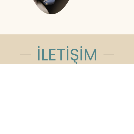
İLETİŞİM
Açık Olduğumuz Saatler
9:00am - 19:00pm
Cumartesi: 16:00pm Pazar: Kapalı
Adres:
Kızılırmak Mahallesi, Ufuk
Üniversitesi Caddesi, Next Level Loft
Ofis No:4 Kat: 14 Çankaya/Ankara