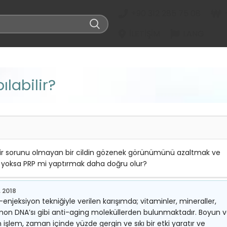
+90 312 285 75 08
İLETIŞIM
LANG
ılabilir?
 bir sorunu olmayan bir cildin gözenek görünümünü azaltmak ve
i yoksa PRP mi yaptırmak daha doğru olur?
 2018
njeksiyon tekniğiyle verilen karışımda; vitaminler, mineraller,
omon DNA’sı gibi anti-aging moleküllerden bulunmaktadır. Boyun 
işlem, zaman içinde yüzde gergin ve sıkı bir etki yaratır ve