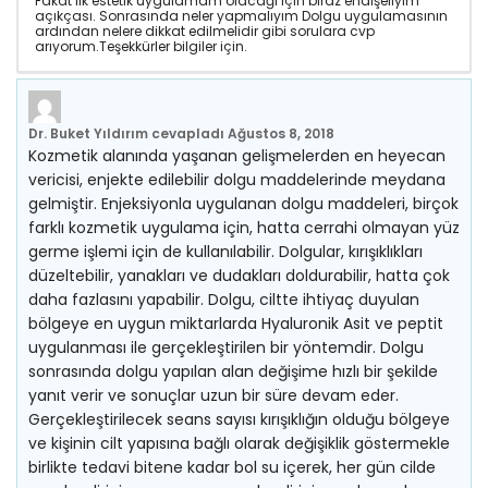
Fakat ilk estetik uygulamam olacağı için biraz endişeliyim
açıkçası. Sonrasında neler yapmalıyım Dolgu uygulamasının
ardından nelere dikkat edilmelidir gibi sorulara cvp
arıyorum.Teşekkürler bilgiler için.
Dr. Buket Yıldırım
cevapladı
Ağustos 8, 2018
Kozmetik alanında yaşanan gelişmelerden en heyecan
vericisi, enjekte edilebilir dolgu maddelerinde meydana
gelmiştir. Enjeksiyonla uygulanan dolgu maddeleri, birçok
farklı kozmetik uygulama için, hatta cerrahi olmayan yüz
germe işlemi için de kullanılabilir. Dolgular, kırışıklıkları
düzeltebilir, yanakları ve dudakları doldurabilir, hatta çok
daha fazlasını yapabilir. Dolgu, ciltte ihtiyaç duyulan
bölgeye en uygun miktarlarda Hyaluronik Asit ve peptit
uygulanması ile gerçekleştirilen bir yöntemdir. Dolgu
sonrasında dolgu yapılan alan değişime hızlı bir şekilde
yanıt verir ve sonuçlar uzun bir süre devam eder.
Gerçekleştirilecek seans sayısı kırışıklığın olduğu bölgeye
ve kişinin cilt yapısına bağlı olarak değişiklik göstermekle
birlikte tedavi bitene kadar bol su içerek, her gün cilde