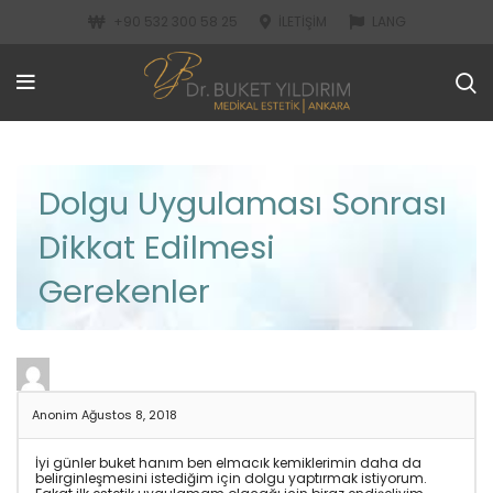
+90 532 300 58 25
İLETIŞIM
LANG
Dolgu Uygulaması Sonrası
Dikkat Edilmesi
Gerekenler
Anonim
Ağustos 8, 2018
İyi günler buket hanım ben elmacık kemiklerimin daha da
belirginleşmesini istediğim için dolgu yaptırmak istiyorum.