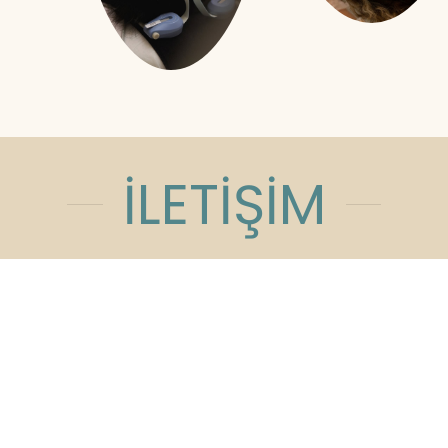
İLETİŞİM
Açık Olduğumuz Saatler
9:00am - 19:00pm
Cumartesi: 16:00pm Pazar: Kapalı
Adres:
Kızılırmak Mahallesi, Ufuk
Üniversitesi Caddesi, Next Level Loft