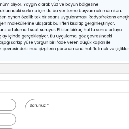
nüm alıyor. Yaygın olarak yüz ve boyun bölgesine
kapaklarındaki sarkma için de bu yönteme başvurmak mümkün.
den ayrıan özellik tek bir seans uygulanması: Radyofrekans enerjis
jen moleküllerine ulaşarak bu lifleri kısaltıp gerginleştiriyor,
ans ortalama 1 saat sürüyor. Etkileri birkaç hafta sonra ortaya
kaç ay içinde gerçekleşiyor. Bu uygulama, göz çevresindeki
şağı sarkıp yüze yorgun bir ifade veren düşük kaşları ile
z çevresindeki ince çizgilerin görünümünü hafifletmek ve şişlikler