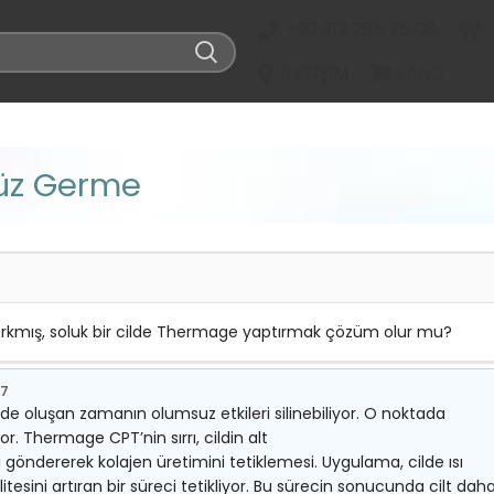
+90 312 285 75 08
İLETIŞIM
LANG
üz Germe
sarkmış, soluk bir cilde Thermage yaptırmak çözüm olur mu?
17
e oluşan zamanın olumsuz etkileri silinebiliyor. O noktada
. Thermage CPT’nin sırrı, cildin alt
göndererek kolajen üretimini tetiklemesi. Uygulama, cilde ısı
kalitesini artıran bir süreci tetikliyor. Bu sürecin sonucunda cilt dah