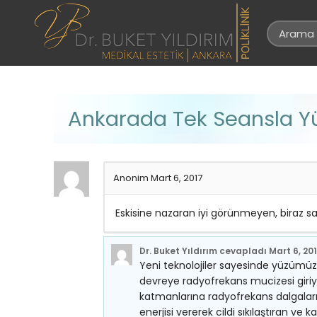
Ankarada Tek Seansla Y
Anonim
Mart 6, 2017
Eskisine nazaran iyi görünmeyen, biraz 
Dr. Buket Yıldırım
cevapladı
Mart 6, 20
Yeni teknolojiler sayesinde yüzümüzd
devreye radyofrekans mucizesi giriyor
katmanlarına radyofrekans dalgaları 
enerjisi vererek cildi sıkılaştıran ve 