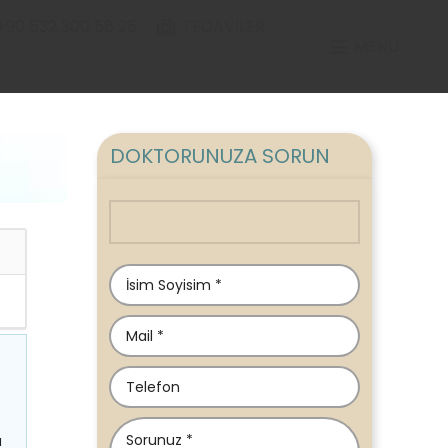
+90 532 300 58 25
TEDAVILER
MENÜ
DOKTORUNUZA SORUN
a