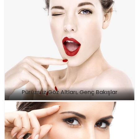
Pürüzsüz Göz Altları, Genç Bakışlar