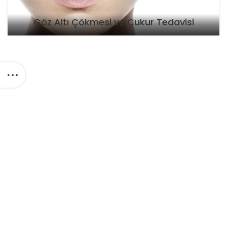
Göz Altı Çökmesi ve Çukur Tedavisi