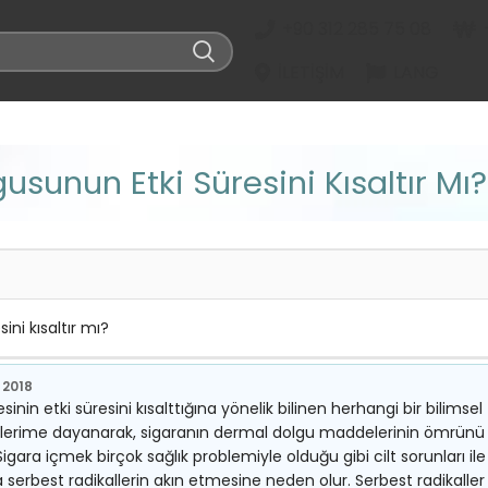
+90 312 285 75 08
İLETIŞIM
LANG
sunun Etki Süresini Kısaltır Mı?
ni kısaltır mı?
 2018
n etki süresini kısalttığına yönelik bilinen herhangi bir bilimsel
übelerime dayanarak, sigaranın dermal dolgu maddelerinin ömrünü
ara içmek birçok sağlık problemiyle olduğu gibi cilt sorunları ile
uda serbest radikallerin akın etmesine neden olur. Serbest radikaller