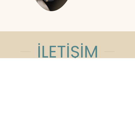
İLETİŞİM
Açık Olduğumuz Saatler
9:00am - 19:00pm
Cumartesi: 16:00pm Pazar: Kapalı
Adres:
Kızılırmak Mahallesi, Ufuk
Üniversitesi Caddesi, Next Level Loft
Ofis No:4 Kat: 14 Çankaya/Ankara