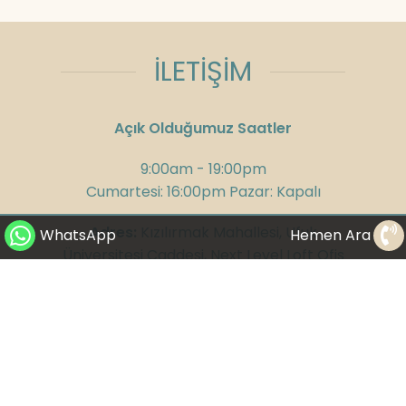
İLETİŞİM
Açık Olduğumuz Saatler
9:00am - 19:00pm
Cumartesi: 16:00pm Pazar: Kapalı
Adres:
Kızılırmak Mahallesi, Ufuk
WhatsApp
Hemen Ara
Üniversitesi Caddesi, Next Level Loft Ofis
No:4 Kat: 14 Çankaya/Ankara
Telefon:
+90 312 285 75 08
GSM:
+90 532 300 58 25
WhatsApp:
+90 530 282 23 65