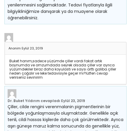
yenilenmesini sağlamaktadır. Tedavi fiyatlarıyla ilgili
bilgiyikliniğimize danışarak ya da muayene olarak
öğrenebilirsiniz.
Anonim
Eylül 23, 2019
Buket hanım,sadece yüzümde çiller vardı fakat artık
boynumda ve omzumdada seyrek olsada çiller var ayrıca
yüzümdekiler biraz daha koyulastı ve saysı arttı galiba.çiller
neden çoğalır ve leke tedavisiyle geçer mi?lütfen cevap
verirseniz sevinirim
Dr. Buket Yıldırım
cevapladı
Eylül 23, 2019
Çiller, cilde rengini verenmalanin pigmentlerinin bir
bölgede yoğunlaşmasıyla oluşmaktadır. Genellikle açık
tenli, cildi hassas kişilerde daha çok görülmektedir. Ayrıca
aşırı güneşe maruz kalma sonucunda da genellikle yüz,