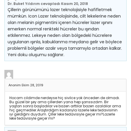
Dr. Buket Yıldırım
cevapladı
Kasım 20, 2018
Çillerin görünümünü lazer teknolojisiyle hafifletmek
mümkün. Icon Lazer teknolojisinde, cilt lekelerine neden
olan melanin pigmentini içeren hücreler lazer ışınını
emerken normal renkteki hücreler bu ışından
etkilenmez. Lekeye neden olan bölgedeki hücrelere
uygulanan ışınla, kabuklanma meydana gelir ve böylece
problemli bölgeler azalır veya tamamıyla ortadan kalkar.
Yeni doku oluşumu sağlanır.
Anonim
Ekim 28, 2019
Hocam cildimde nerdeyse hiç sivilce yok önceden de olmadı.
Bu güzel bir şey ama çillerden yana hep şanssızdım. Bir
yaştan sonra başladılar ve bazen arttılar bazen azaldılar ama
hiç geçmediler.Araştırdığım kadarıyla lazerle leke tedavisinin
iyi geldiğini duydum. Çiller leke tedavisiyle geçer mi?Lazerle
leke tedavisiyle geçer mi?