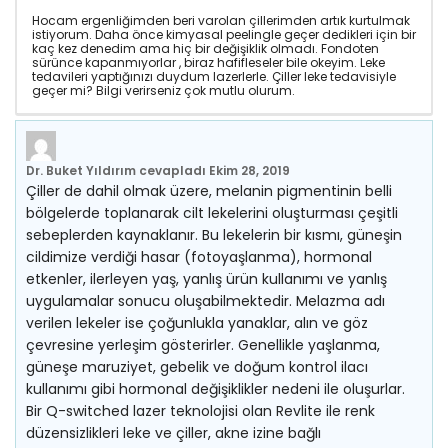
Hocam ergenliğimden beri varolan çillerimden artık kurtulmak
istiyorum. Daha önce kimyasal peelingle geçer dedikleri için bir
kaç kez denedim ama hiç bir değişiklik olmadı. Fondoten
sürünce kapanmıyorlar , biraz hafifleseler bile okeyim. Leke
tedavileri yaptığınızı duydum lazerlerle. Çiller leke tedavisiyle
geçer mi? Bilgi verirseniz çok mutlu olurum.
Dr. Buket Yıldırım
cevapladı
Ekim 28, 2019
Çiller de dahil olmak üzere, melanin pigmentinin belli
bölgelerde toplanarak cilt lekelerini oluşturması çeşitli
sebeplerden kaynaklanır. Bu lekelerin bir kısmı, güneşin
cildimize verdiği hasar (fotoyaşlanma), hormonal
etkenler, ilerleyen yaş, yanlış ürün kullanımı ve yanlış
uygulamalar sonucu oluşabilmektedir. Melazma adı
verilen lekeler ise çoğunlukla yanaklar, alın ve göz
çevresine yerleşim gösterirler. Genellikle yaşlanma,
güneşe maruziyet, gebelik ve doğum kontrol ilacı
kullanımı gibi hormonal değişiklikler nedeni ile oluşurlar.
Bir Q-switched lazer teknolojisi olan Revlite ile renk
düzensizlikleri leke ve çiller, akne izine bağlı