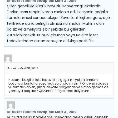
Dr. Buket Yıldırım
cevapladı
Mart 31, 2019
Çiller, genellikle küçük boyutlu kahverengi lekelerdir.
Deriye esas rengini veren melanin adlı bileşenin çoğalıp
kümelenmesi sonucu oluşur. Koyu tenli kişilere göre, açık
tenlilerde daha belirgin olması normaldir. Mühim olan
acısız ve ameliyatsız bir şekilde bu çillerden
kurtulabilmektir. Bunun için Icon veya Revlite lazer
tedavilerinden alınan sonuçlar oldukça pozitiftir.
Anonim
Mart 31, 2019
Hocam; bu çiller leke tedavisi ile geçer mi yoksa ömrüm
boyunca bunlarla yaşamak zorunda mıyım? Önceleri sadece
yüzümde varken, şimdi dekolte bölgemde ve sırt bölgemde de
çıkmaya başladı? Çözümünü öğrenmek istiyorum..
Dr. Buket Yıldırım
cevapladı
Mart 31, 2019
Vücutta belirli bölgelerde meydana gelen çiller, genetik