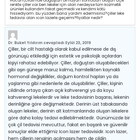
Hocam,cildimde doğuştan olmayan sonradan oluşan açık
renkte çiller var.ben lekeler için olan nerdeyse tüm kozmetik
ürünleri kullandım fakat gecmedii ve kendimi kötü
hissediyorm..bu yüzden bana yardım edermisiniz?çiller leke
tedavisi olan ıcon lazerle geçermi?fiyatlar nedir?
Dr. Buket Yıldırım
cevapladı
Eylül 23, 2019
Çiller, bir cilt hastalığı olarak kabul edilmese de dış
görünüşü etkilediği için estetik ve psikolojik açılardan
kişiyi rahatsız edebiliyor. Çiller, doğuştan oluşabilecekleri
gibi aşırı güneşe maruz kalma, hamilelikten kaynaklı
hormonal değişiklikler, doğum kontrol hapları ya da
yaşlanma gibi nedenlerle de oluşabilirler. Çiller, kişinin
cildinde ortaya çıkan açık kahverengi ya da koyu
kahverengi lekelerdir ve leke tedavisinin başarısı, lekenin
derinliğine göre değişmektedir. Derinin üst tabakasında
oluşan lekeler, derinin alt katmanlarında oluşan lekelere
göre daha kolay tedavi edilebilmektedir. Günümüzde bir
çok çil tedavisi mevcuttur, fakat en başarılı ve güvenilir
sonuçlar elde ettiğimiz Icon lazer tedavisidir. Icon lazer,
hem çillerin renginin açılmasını hem de cildin