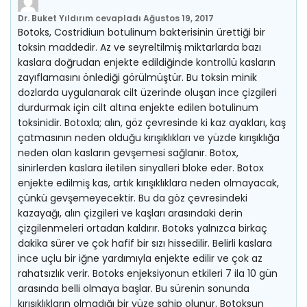
Dr. Buket Yıldırım
cevapladı
Ağustos 19, 2017
Botoks, Costridiuın botulinum bakterisinin ürettiği bir
toksin maddedir. Az ve seyreltilmiş miktarlarda bazı
kaslara doğrudan enjekte edildiğinde kontrollü kasların
zayıflamasını önlediği görülmüştür. Bu toksin minik
dozlarda uygulanarak cilt üzerinde oluşan ince çizgileri
durdurmak için cilt altına enjekte edilen botulinum
toksinidir. Botoxla; alın, göz çevresinde ki kaz ayakları, kaş
çatmasının neden olduğu kırışıklıkları ve yüzde kırışıklığa
neden olan kasların gevşemesi sağlanır. Botox,
sinirlerden kaslara iletilen sinyalleri bloke eder. Botox
enjekte edilmiş kas, artık kırışıklıklara neden olmayacak,
çünkü gevşemeyecektir. Bu da göz çevresindeki
kazayağı, alın çizgileri ve kaşları arasındaki derin
çizgilenmeleri ortadan kaldırır. Botoks yalnızca birkaç
dakika sürer ve çok hafif bir sızı hissedilir. Belirli kaslara
ince uçlu bir iğne yardımıyla enjekte edilir ve çok az
rahatsızlık verir. Botoks enjeksiyonun etkileri 7 ila 10 gün
arasında belli olmaya başlar. Bu sürenin sonunda
kırışıklıkların olmadığı bir yüze sahip olunur. Botoksun