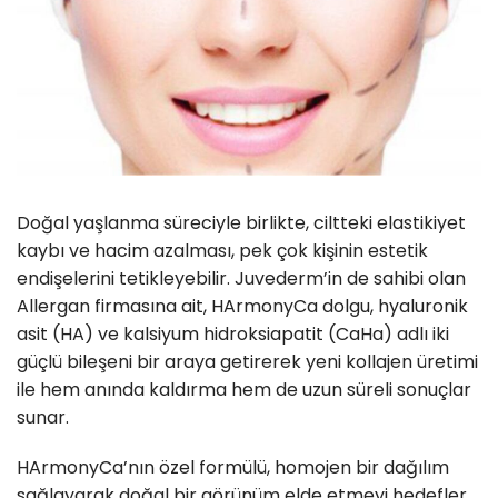
Doğal yaşlanma süreciyle birlikte, ciltteki elastikiyet
kaybı ve hacim azalması, pek çok kişinin estetik
endişelerini tetikleyebilir.
Juvederm’in de sahibi olan
Allergan firmasına ait,
HArmonyCa dolgu, hyaluronik
asit (HA) ve kalsiyum hidroksiapatit (CaHa) adlı iki
güçlü bileşeni bir araya getirerek yeni kollajen üretimi
ile hem anında kaldırma hem de uzun süreli sonuçlar
sunar.
HArmonyCa’nın özel formülü, homojen bir dağılım
sağlayarak doğal bir görünüm elde etmeyi hedefler.