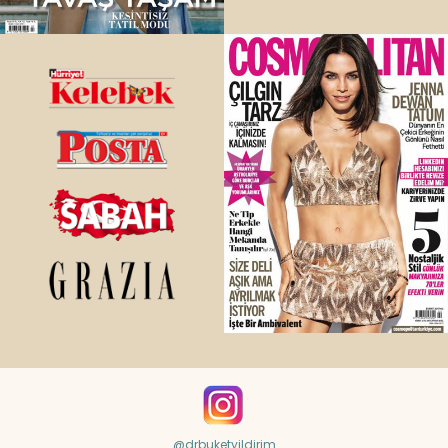
@drbuketyildirim