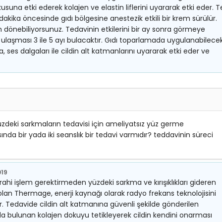
okusuna etki ederek kolajen ve elastin liflerini uyararak etki eder. T
dakika öncesinde gıdı bölgesine anestezik etkili bir krem sürülür.
dönebiliyorsunuz. Tedavinin etkilerini bir ay sonra görmeye
a ulaşması 3 ile 5 ayı bulacaktır. Gıdı toparlamada uygulanabilece
ra, ses dalgaları ile cildin alt katmanlarını uyararak etki eder ve
zdeki sarkmaların tedavisi için ameliyatsız yüz germe
da bir yada iki seanslık bir tedavi varmıdır? teddavinin süreci
019
rahi işlem gerektirmeden yüzdeki sarkma ve kırışıklıkları gideren
lan Thermage, enerji kaynağı olarak radyo frekans teknolojisini
r. Tedavide cildin alt katmanına güvenli şekilde gönderilen
a bulunan kolajen dokuyu tetikleyerek cildin kendini onarması