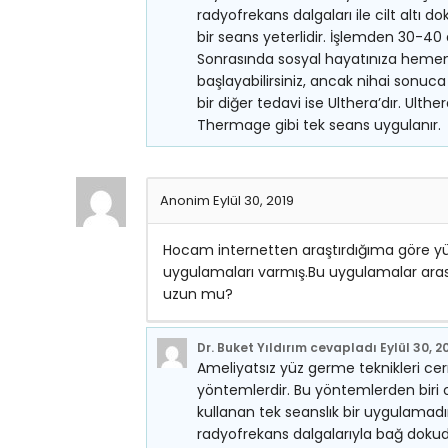
radyofrekans dalgaları ile cilt altı d
bir seans yeterlidir. İşlemden 30-40 
Sonrasında sosyal hayatınıza hemen 
başlayabilirsiniz, ancak nihai sonuc
bir diğer tedavi ise Ulthera’dır. Ulthe
Thermage gibi tek seans uygulanır.
Anonim
Eylül 30, 2019
Hocam internetten araştırdığıma göre yü
uygulamaları varmış.Bu uygulamalar arasın
uzun mu?
Dr. Buket Yıldırım
cevapladı
Eylül 30, 2
Ameliyatsız yüz germe teknikleri cer
yöntemlerdir. Bu yöntemlerden biri o
kullanan tek seanslık bir uygulamadı
radyofrekans dalgalarıyla bağ dokud