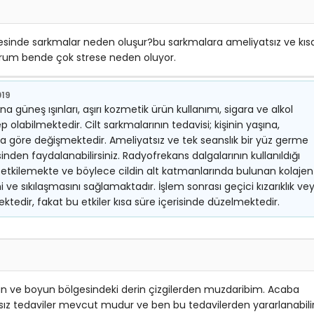
lgesinde sarkmalar neden oluşur?bu sarkmalara ameliyatsız ve kıs
urum bende çok strese neden oluyor.
019
 güneş ışınları, aşırı kozmetik ürün kullanımı, sigara ve alkol
p olabilmektedir. Cilt sarkmalarının tedavisi; kişinin yaşına,
na göre değişmektedir. Ameliyatsız ve tek seanslık bir yüz germe
nden faydalanabilirsiniz. Radyofrekans dalgalarının kullanıldığı
kilemekte ve böylece cildin alt katmanlarında bulunan kolajen
ve sıkılaşmasını sağlamaktadır. İşlem sonrası geçici kızarıklık ve
mektedir, fakat bu etkiler kısa süre içerisinde düzelmektedir.
n ve boyun bölgesindeki derin çizgilerden muzdaribim. Acaba
tsız tedaviler mevcut mudur ve ben bu tedavilerden yararlanabili