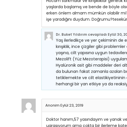
Hocam sarkmalar ve kırışıklıklar genetik
yaşlarda başlamış ve bende de böyle ols
erken önlem almam mümkün olabilir mi?a
işe yaradığını duydum. Doğrumu?tesekürl
Dr. Buket Yıldırım
cevapladı
Eylül 30, 2
Yaş ilerledikçe ve yer çekiminin de e
kırışıklık, ince çizgiler gibi probl
yaşına, cilt yapısına uygun tedavil
Mezolift (Yüz Mezoterapisi) uygulam
Hyalüronik asit gibi maddeler deri a
da bulunan fakat zamanla azalan bu m
tetiklemekte ve cilt elastikiyetinini
herhangi bir yan etkiye ya da reak
Anonim
Eylül 23, 2019
Doktor hanım,57 yasındayım ve yanak ve 
ugrasıyorum ama cokta bir ilerleme kate