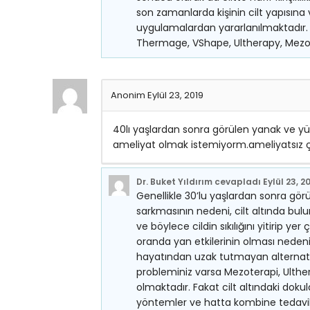
son zamanlarda kişinin cilt yapısın
uygulamalardan yararlanılmaktadır. Y
Thermage, VShape, Ultherapy, Mezoli
Anonim
Eylül 23, 2019
40lı yaşlardan sonra görülen yanak ve y
ameliyat olmak istemiyorm.ameliyatsız ç
Dr. Buket Yıldırım
cevapladı
Eylül 23, 2
Genellikle 30’lu yaşlardan sonra gör
sarkmasının nedeni, cilt altında bulu
ve böylece cildin sıkılığını yitirip 
oranda yan etkilerinin olması neden
hayatından uzak tutmayan alternatif
probleminiz varsa Mezoterapi, Ulther
olmaktadır. Fakat cilt altındaki doku
yöntemler ve hatta kombine tedaviler