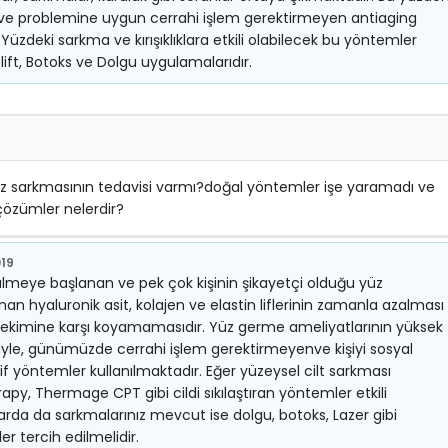
a ve problemine uygun cerrahi işlem gerektirmeyen antiaging
üzdeki sarkma ve kırışıklıklara etkili olabilecek bu yöntemler
ft, Botoks ve Dolgu uygulamalarıdır.
üz sarkmasının tedavisi varmı?doğal yöntemler işe yaramadı ve
özümler nelerdir?
019
ülmeye başlanan ve pek çok kişinin şikayetçi olduğu yüz
nan hyaluronik asit, kolajen ve elastin liflerinin zamanla azalması
yer çekimine karşı koyamamasıdır. Yüz germe ameliyatlarının yüksek
iyle, günümüzde cerrahi işlem gerektirmeyenve kişiyi sosyal
 yöntemler kullanılmaktadır. Eğer yüzeysel cilt sarkması
apy, Thermage CPT gibi cildi sıkılaştıran yöntemler etkili
larda da sarkmalarınız mevcut ise dolgu, botoks, Lazer gibi
 tercih edilmelidir.