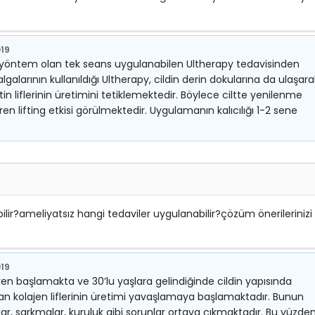
019
r yöntem olan tek seans uygulanabilen Ultherapy tedavisinden
algalarının kullanıldığı Ultherapy, cildin derin dokularına da ulaşara
n liflerinin üretimini tetiklemektedir. Böylece ciltte yenilenme
en lifting etkisi görülmektedir. Uygulamanın kalıcılığı 1-2 sene
ir?ameliyatsız hangi tedaviler uygulanabilir?çözüm önerilerinizi
019
aren başlamakta ve 30’lu yaşlara gelindiğinde cildin yapısında
an kolajen liflerinin üretimi yavaşlamaya başlamaktadır. Bunun
ıklar, sarkmalar, kuruluk gibi sorunlar ortaya çıkmaktadır. Bu yüzde