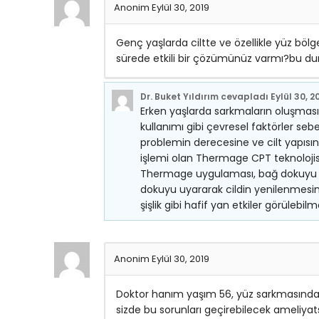
Anonim
Eylül 30, 2019
Genç yaşlarda ciltte ve özellikle yüz bö
sürede etkili bir çözümünüz varmı?bu d
Dr. Buket Yıldırım
cevapladı
Eylül 30, 2
Erken yaşlarda sarkmaların oluşmasına
kullanımı gibi çevresel faktörler sebe
problemin derecesine ve cilt yapısı
işlemi olan Thermage CPT teknolojisi
Thermage uygulaması, bağ dokuyu et
dokuyu uyararak cildin yenilenmesini 
şişlik gibi hafif yan etkiler görülebil
Anonim
Eylül 30, 2019
Doktor hanım yaşım 56, yüz sarkmasında
sizde bu sorunları geçirebilecek ameliya