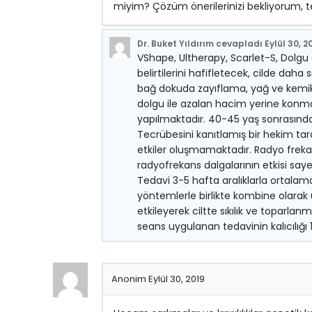
miyim? Çözüm önerilerinizi bekliyorum, t
Dr. Buket Yıldırım
cevapladı
Eylül 30, 2
VShape, Ultherapy, Scarlet-S, Dolgu
belirtilerini hafifletecek, cilde dah
bağ dokuda zayıflama, yağ ve kemik k
dolgu ile azalan hacim yerine konmak
yapılmaktadır. 40-45 yaş sonrasında
Tecrübesini kanıtlamış bir hekim ta
etkiler oluşmamaktadır. Radyo frekans
radyofrekans dalgalarının etkisi sayesind
Tedavi 3-5 hafta aralıklarla ortala
yöntemlerle birlikte kombine olarak uy
etkileyerek ciltte sıkılık ve toparl
seans uygulanan tedavinin kalıcılığı 
Anonim
Eylül 30, 2019