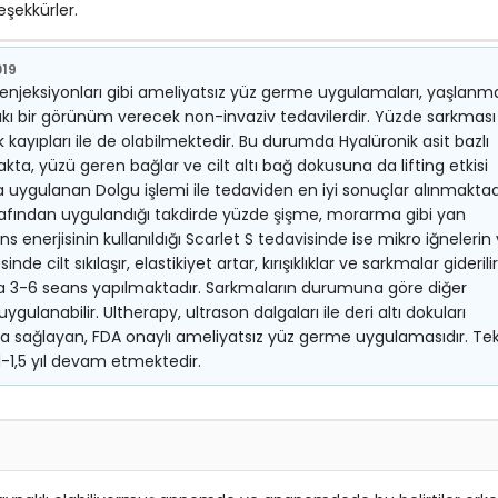
eşekkürler.
019
 enjeksiyonları gibi ameliyatsız yüz germe uygulamaları, yaşlanm
a sıkı bir görünüm verecek non-invaziv tedavilerdir. Yüzde sarkması
ayıpları ile de olabilmektedir. Bu durumda Hyalüronik asit bazlı
ta, yüzü geren bağlar ve cilt altı bağ dokusuna da lifting etkisi
 uygulanan Dolgu işlemi ile tedaviden en iyi sonuçlar alınmaktad
rafından uygulandığı takdirde yüzde şişme, morarma gibi yan
 enerjisinin kullanıldığı Scarlet S tedavisinde ise mikro iğnelerin
e cilt sıkılaşır, elastikiyet artar, kırışıklıklar ve sarkmalar giderilir
ma 3-6 seans yapılmaktadır. Sarkmaların durumuna göre diğer
gulanabilir. Ultherapy, ultrason dalgaları ile deri altı dokuları
anma sağlayan, FDA onaylı ameliyatsız yüz germe uygulamasıdır. Te
1-1,5 yıl devam etmektedir.