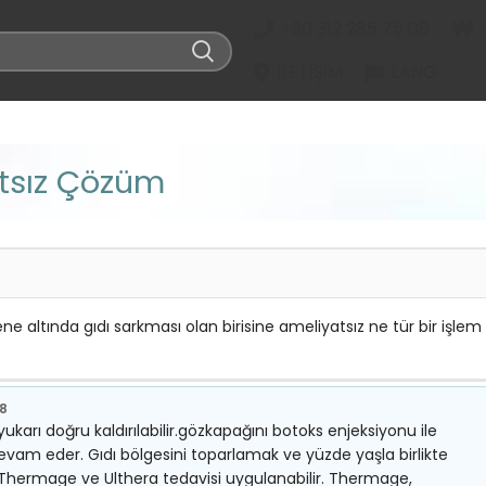
+90 312 285 75 08
İLETIŞIM
LANG
tsız Çözüm
 altında gıdı sarkması olan birisine ameliyatsız ne tür bir işlem
18
ukarı doğru kaldırılabilir.gözkapağını botoks enjeksiyonu ile
evam eder. Gıdı bölgesini toparlamak ve yüzde yaşla birlikte
Thermage ve Ulthera tedavisi uygulanabilir. Thermage,