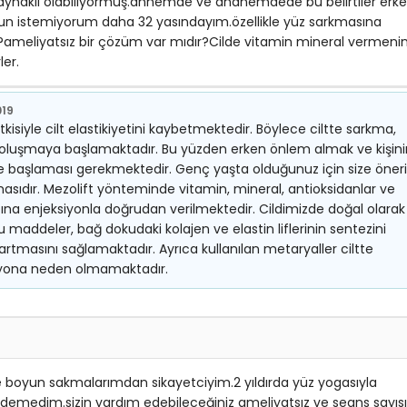
 kaynaklı olabiliyormuş.annemde ve ananemdede bu belirtiler erk
un istemiyorum daha 32 yasındayım.özellikle yüz sarkmasına
meliyatsız bir çözüm var mıdır?Cilde vitamin mineral vermeni
er.
019
tkisiyle cilt elastikiyetini kaybetmektedir. Böylece ciltte sarkma,
emler oluşmaya başlamaktadır. Bu yüzden erken önlem almak ve kişin
ere başlaması gerekmektedir. Genç yaşta olduğunuz için size öne
asıdır. Mezolift yönteminde vitamin, mineral, antioksidanlar ve
ltına enjeksiyonla doğrudan verilmektedir. Cildimizde doğal olarak
addeler, bağ dokudaki kolajen ve elastin liflerinin sentezini
n artmasını sağlamaktadır. Ayrıca kullanılan metaryaller ciltte
siyona neden olmamaktadır.
boyun sakmalarımdan sikayetciyim.2 yıldırda yüz yogasıyla
demedim.sizin yardım edebileceğiniz ameliyatsız ve seans sayısı