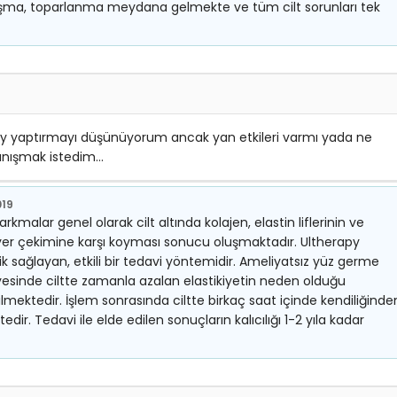
laşma, toparlanma meydana gelmekte ve tüm cilt sorunları tek
y yaptırmayı düşünüyorum ancak yan etkileri varmı yada ne
 danışmak istedim…
019
rkmalar genel olarak cilt altında kolajen, elastin liflerinin ve
n yer çekimine karşı koyması sonucu oluşmaktadır. Ultherapy
nlik sağlayan, etkili bir tedavi yöntemidir. Ameliyatsız yüz germe
yesinde ciltte zamanla azalan elastikiyetin neden olduğu
lmektedir. İşlem sonrasında ciltte birkaç saat içinde kendiliğinde
edir. Tedavi ile elde edilen sonuçların kalıcılığı 1-2 yıla kadar