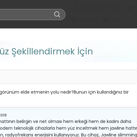
+90 312 285 75 08
İLETIŞIM
LANG
z Şekillendirmek İçin
 görünüm elde etmenin yolu nedir?Bunun için kullandığınız bir
2018
 hattının belirgin ve net olması hem erkeği hem de kadını daha
odern teknolojik cihazlarla hem yüz inceltmek hem jawline hattı
, radyofrekans enerjisini kullanıyoruz. Bu cihaz, Jawline slimmin