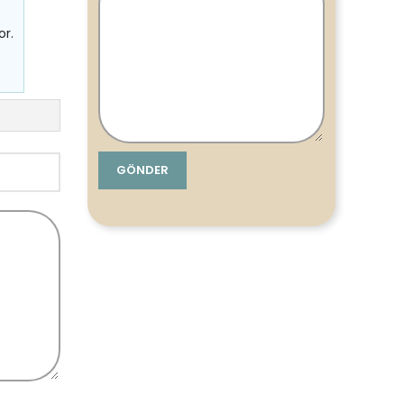
or.
t