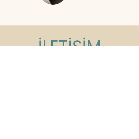
İLETİŞİM
Açık Olduğumuz Saatler
9:00am - 19:00pm
Cumartesi: 16:00pm Pazar: Kapalı
Adres:
Kızılırmak Mahallesi, Ufuk
Üniversitesi Caddesi, Next Level Loft
Ofis No:4 Kat: 14 Çankaya/Ankara