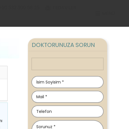
+90 532 300 58 25
TEDAVILER
MENÜ
DOKTORUNUZA SORUN
nı
g