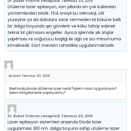
Dr. Buket Yıldırım
cevapladı
Temmuz 30, 2019
Ütüleme lazer epilasyon, son yıllarda en çok kullanılan
yöntemlerden biridir. FDA onaylı bu teknoloji, cilt
yüzeyine ya da dokulara zarar vermeden kıl köküne belli
bir dalga boyunda ışın gönderir ve kökü tahrip ederek
tekrar kıl çıkmasını engeller. Ayrıca işlemde sık atışlar
yapılması ve soğutucu başlığı ile ağrı ve acı minumuma
inmektedir. Dört mevsim rahatlıkla uygulanmaktadır.
Anonim
Temmuz 30, 2019
Merhaab,diode ütüleme lazer nedir?işlem nasıl uygulanıyor?
bikini bölgesinede yapılıyormu?
Dr. Buket Yıldırım
cevapladı
Temmuz 30, 2019
Lazer epilasyon sistemleri arasında Diode lazer
uygulaması; 810 nm. dalga boyuna sahip ütüleme lazer