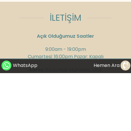
İLETİŞİM
Açık Olduğumuz Saatler
9:00am - 19:00pm
Cumartesi: 16:00pm Pazar: Kapalı
WhatsApp
Hemen Ara
Adres:
Kızılırmak Mahallesi, Ufuk
Üniversitesi Caddesi, Next Level Loft Ofis
No:4 Kat: 14 Çankaya/Ankara
Telefon:
+90 312 285 75 08
GSM:
+90 532 300 58 25
WhatsApp:
+90 530 282 23 65