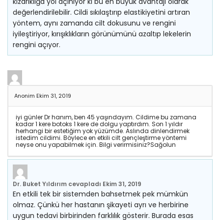
kızarıklığa yol açınıyor ki bu en büyük avantajı olarak
değerlendirilebilir. Cildi sıkılaştırıp elastikiyetini artıran
yöntem, aynı zamanda cilt dokusunu ve rengini
iyileştiriyor, kırışıklıkların görünümünü azaltıp lekelerin
rengini açıyor.
Anonim
Ekim 31, 2019
iyi günler Dr hanım, ben 45 yaşındayım. Cildime bu zamana
kadar 1 kere botoks 1 kere de dolgu yaptırdım. Son 1 yıldır
herhangi bir estetiğim yok yüzümde. Aslında dinlendirmek
istedim cildimi. Böylece en etkili cilt gençleştirme yöntemi
neyse onu yapabilmek için. Bilgi verirmisiniz?Sağolun
Dr. Buket Yıldırım
cevapladı
Ekim 31, 2019
En etkili tek bir sistemden bahsetmek pek mümkün
olmaz. Çünkü her hastanın şikayeti ayrı ve herbirine
uygun tedavi birbirinden farklılık gösterir. Burada esas