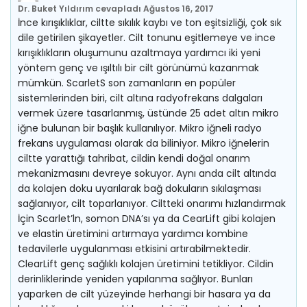
Dr. Buket Yıldırım
cevapladı
Ağustos 16, 2017
İnce kırışıklıklar, ciltte sıkılık kaybı ve ton eşitsizliği, çok sık
dile getirilen şikayetler. Cilt tonunu eşitlemeye ve ince
kırışıklıkların oluşumunu azaltmaya yardımcı iki yeni
yöntem genç ve ışıltılı bir cilt görünümü kazanmak
mümkün. ScarletS son zamanların en popüler
sistemlerinden biri, cilt altına radyofrekans dalgaları
vermek üzere tasarlanmış, üstünde 25 adet altın mikro
iğne bulunan bir başlık kullanılıyor. Mikro iğneli radyo
frekans uygulaması olarak da biliniyor. Mikro iğnelerin
ciltte yarattığı tahribat, cildin kendi doğal onarım
mekanizmasını devreye sokuyor. Aynı anda cilt altında
da kolajen doku uyarılarak bağ dokuların sıkılaşması
sağlanıyor, cilt toparlanıyor. Ciltteki onarımı hızlandırmak
İçin Scarlet’ln, somon DNA’sı ya da CearLift gibi kolajen
ve elastin üretimini artırmaya yardımcı kombine
tedavilerle uygulanması etkisini artırabilmektedir.
ClearLift genç sağlıklı kolajen üretimini tetikliyor. Cildin
derinliklerinde yeniden yapılanma sağlıyor. Bunları
yaparken de cilt yüzeyinde herhangi bir hasara ya da