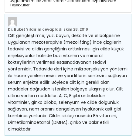
uygulama mı bir zararı varmı?Gibi sorulara cvp arıyorum.
Teşekkürler.
Dr. Buket Yıldırım
cevapladı
Ekim 28, 2019
Cilt gençleştirme; yüz, boyun, dekolte ve el bölgesine
uygulanan mezoterapiyle (mezolifting) ince çizgilerin
tedavisi ve cildin gençliğinin arttırılması için cilde küçük
enjeksiyonlar halinde bazı vitamin ve mineral
kokteyllerinin verilmesi esasınadayanan tedavi
yöntemidir. Tedavide deri içine mikroenjeksiyon yöntemi
ile hücre yenilenmesini ve yeni liflerin sentezini sağlayan
serum enjekte edilir. Böylece cilt için gerekli olan
maddeler doğrudan istenilen bölgeye ulaşmış olur. Cilt
altına verilen maddeler; A, C, E gibi antioksidan
vitaminler, ginko biloba, selenyum ve cilde dolgunluk
sağlayan, nem oranını dengeleyen hyalüronik asit gibi
kombinasyonlardır. Cildin sıkılaşmasında B5 vitamini,
Dimetilaminoetanol (DMHA), çinko ve bakır etkili
olmaktadır.