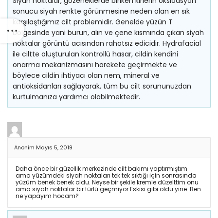
Siyah noktalar, gözeneklerde biriken kirlerin oksidasyon
sonucu siyah renkte görünmesine neden olan en sık
karşılaştığımız cilt problemidir. Genelde yüzün T
bölgesinde yani burun, alın ve çene kısmında çıkan siyah
noktalar görüntü acısından rahatsız edicidir. Hydrafacial
ile ciltte oluşturulan kontrollü hasar, cildin kendini
onarma mekanizmasını harekete geçirmekte ve
böylece cildin ihtiyacı olan nem, mineral ve
antioksidanları sağlayarak, tüm bu cilt sorununuzdan
kurtulmanıza yardımcı olabilmektedir.
Anonim
Mayıs 5, 2019
Daha önce bir güzellik merkezinde cilt bakımı yaptırmıştım
ama yüzümdeki siyah noktaları tek tek sıktığı için sonrasında
yüzüm benek benek oldu. Neyse bir şekile kremle düzelttim onu
ama siyah noktalar bir türlü geçmiyor.Eskisi gibi oldu yine. Ben
ne yapayım hocam?