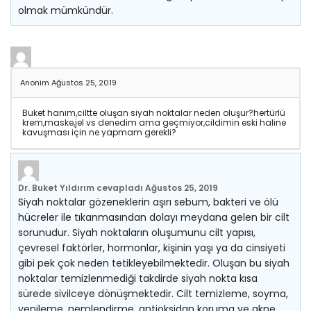
olmak mümkündür.
Anonim
Ağustos 25, 2019
Buket hanım,ciltte oluşan siyah noktalar neden oluşur?hertürlü
krem,maske,jel vs denedim ama geçmiyor,cildimin eski haline
kavuşması için ne yapmam gerekli?
Dr. Buket Yıldırım
cevapladı
Ağustos 25, 2019
Siyah noktalar gözeneklerin aşırı sebum, bakteri ve ölü
hücreler ile tıkanmasından dolayı meydana gelen bir cilt
sorunudur. Siyah noktaların oluşumunu cilt yapısı,
çevresel faktörler, hormonlar, kişinin yaşı ya da cinsiyeti
gibi pek çok neden tetikleyebilmektedir. Oluşan bu siyah
noktalar temizlenmediği takdirde siyah nokta kısa
sürede sivilceye dönüşmektedir. Cilt temizleme, soyma,
yenileme, nemlendirme, antioksidan koruma ve akne