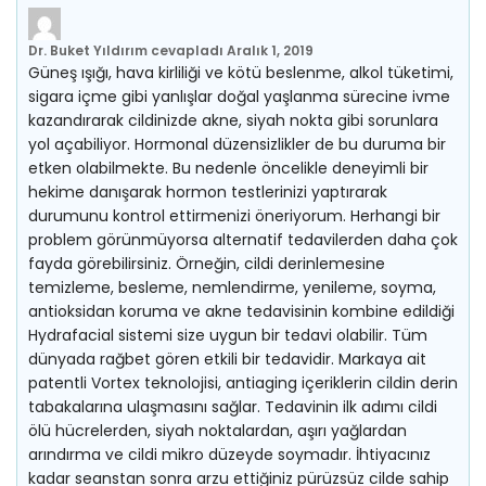
Dr. Buket Yıldırım
cevapladı
Aralık 1, 2019
Güneş ışığı, hava kirliliği ve kötü beslenme, alkol tüketimi,
sigara içme gibi yanlışlar doğal yaşlanma sürecine ivme
kazandırarak cildinizde akne, siyah nokta gibi sorunlara
yol açabiliyor. Hormonal düzensizlikler de bu duruma bir
etken olabilmekte. Bu nedenle öncelikle deneyimli bir
hekime danışarak hormon testlerinizi yaptırarak
durumunu kontrol ettirmenizi öneriyorum. Herhangi bir
problem görünmüyorsa alternatif tedavilerden daha çok
fayda görebilirsiniz. Örneğin, cildi derinlemesine
temizleme, besleme, nemlendirme, yenileme, soyma,
antioksidan koruma ve akne tedavisinin kombine edildiği
Hydrafacial sistemi size uygun bir tedavi olabilir. Tüm
dünyada rağbet gören etkili bir tedavidir. Markaya ait
patentli Vortex teknolojisi, antiaging içeriklerin cildin derin
tabakalarına ulaşmasını sağlar. Tedavinin ilk adımı cildi
ölü hücrelerden, siyah noktalardan, aşırı yağlardan
arındırma ve cildi mikro düzeyde soymadır. İhtiyacınız
kadar seanstan sonra arzu ettiğiniz pürüzsüz cilde sahip