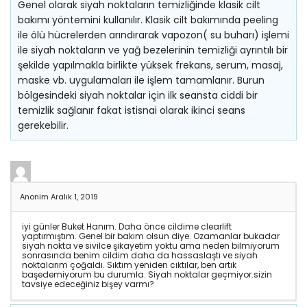
Genel olarak siyah noktaların temizliğinde klasik cilt
bakımı yöntemini kullanılır. Klasik cilt bakımında peeling
ile ölü hücrelerden arındırarak vapozon( su buharı) işlemi
ile siyah noktaların ve yağ bezelerinin temizliği ayrıntılı bir
şekilde yapılmakla birlikte yüksek frekans, serum, masaj,
maske vb. uygulamaları ile işlem tamamlanır. Burun
bölgesindeki siyah noktalar için ilk seansta ciddi bir
temizlik sağlanır fakat istisnai olarak ikinci seans
gerekebilir.
Anonim
Aralık 1, 2019
iyi günler Buket Hanım. Daha önce cildime clearlift
yaptırmıştım. Genel bir bakım olsun diye. Ozamanlar bukadar
siyah nokta ve sivilce şikayetim yoktu ama neden bilmiyorum
sonrasında benim cildim daha da hassaslaştı ve siyah
noktalarım çoğaldı. Sıktım yeniden cıktılar, ben artık
başedemiyorum bu durumla. Siyah noktalar geçmiyor.sizin
tavsiye edeceğiniz bişey varmı?