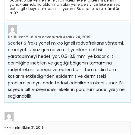
Scarlet S cilt yenileme ile cildimdeki lekeler gider mi benim
yanaklarımda kulaklarıma yakın yerlerde sivilce lekelerim var
eskisi gibi beyaz olmasını istiyorum. Bu scarlet s ile mümkün
mü?
Dr. Buket Yıldırım
cevapladı
Aralık 24, 2019
Scarlet S fraksiyonel mikro iğneli radyofrekans yöntemi,
ameliyatsız yüz germe ve cilt yenileme etkisi
yaratabilmeyi hedefliyor. 0,5-3,5 mm ‘ye kadar cilt
derinliğine inebilen ve geçtiği bölgenin tamamına
radyofrekans enerjisi verebilen bu sistem cildin tüm
katlarını etkilediğinden epidermis ve dermisteki
problemleri aynı anda tedavi edebilme imkanı sunar. Bu
sayede cilt yüzeyindeki lekelerin görünümünde iyileşme
sağlanabilir.
Anonim
Ekim 31, 2019