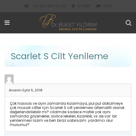
+90 532 300 58 25
İLETIŞIM
LANG
Scarlet S Cilt Yenileme
Anonim
Eylül 5, 2018
Çok hassas ve aynı zamanda kızarmaya, pul pul dökülmeye
çok müsait ciltler için Scarlet S cilt yenilemesi alternatifi olarak
değerlendirilebilir mi? cildimde sadece matlık yok aynı
zamanda gözenekler, sivilce lekeleri, kızarıklık, vs de var. bir
yenilenmesi lazım ve ben biraz sabırsızım. yardımcı olur
musunuz?