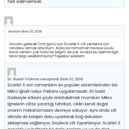
fark edilmektedir.
Anonim
Ekim 31, 2019
Hocam gelecek Cmt günü için Scarlet S cilt yenileme için
randevu almak istiyorum. Açıkçası tamamen tavsiye usulu
karar verdim çok fazla bir bilgim de yok. Acaba bu işlemle ilgili
biraz bilgi verebilrimisiniz?Teşekkür edereim.
Dr. Buket Yıldırım
cevapladı
Ekim 31, 2019
Scarlet S son zamanların en popüler sistemlerinden biri.
Mikro iğneli radyo frekans uygulamasıdır. En basit
ifadesiyle etkisini şöyle anlatabilmek mümkün: Mikro
iğnelerin ciltte yarattığı tahribat, cildin kendi doğal
onarım mekanizmasını devreye sokuyor. Aynı anda cilt
altında da kolajen doku uyarılarak bağ dokuların
sıkılaşması sağlanıyor, böylece cilt toparlanıyor. Scarlet S