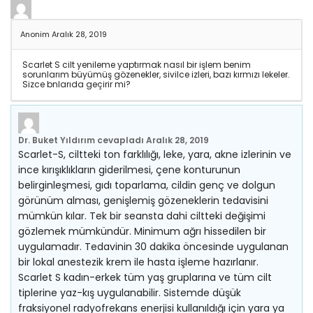
Anonim
Aralık 28, 2019
Scarlet S cilt yenileme yaptırmak nasıl bir işlem benim
sorunlarım büyümüş gözenekler, sivilce izleri, bazı kırmızı lekeler.
Sizce bnlarıda geçirir mi?
Dr. Buket Yıldırım
cevapladı
Aralık 28, 2019
Scarlet-S, ciltteki ton farklılığı, leke, yara, akne izlerinin ve
ince kırışıklıkların giderilmesi, çene konturunun
belirginleşmesi, gıdı toparlama, cildin genç ve dolgun
görünüm alması, genişlemiş gözeneklerin tedavisini
mümkün kılar. Tek bir seansta dahi ciltteki değişimi
gözlemek mümkündür. Minimum ağrı hissedilen bir
uygulamadır. Tedavinin 30 dakika öncesinde uygulanan
bir lokal anestezik krem ile hasta işleme hazırlanır.
Scarlet S kadın-erkek tüm yaş gruplarına ve tüm cilt
tiplerine yaz-kış uygulanabilir. Sistemde düşük
fraksiyonel radyofrekans enerjisi kullanıldığı için yara ya