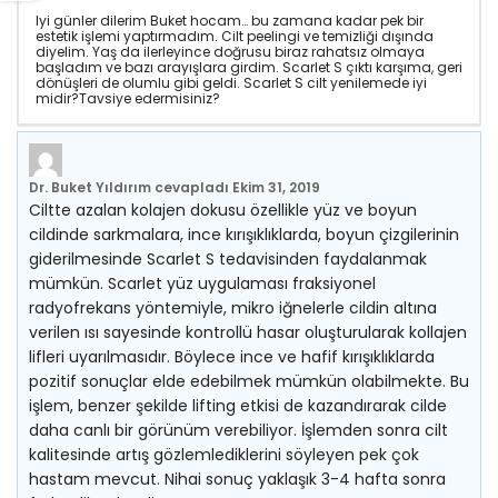
Iyi günler dilerim Buket hocam… bu zamana kadar pek bir
estetik işlemi yaptırmadım. Cilt peelingi ve temizliği dışında
diyelim. Yaş da ilerleyince doğrusu biraz rahatsız olmaya
başladım ve bazı arayışlara girdim. Scarlet S çıktı karşıma, geri
dönüşleri de olumlu gibi geldi. Scarlet S cilt yenilemede iyi
midir?Tavsiye edermisiniz?
Dr. Buket Yıldırım
cevapladı
Ekim 31, 2019
Ciltte azalan kolajen dokusu özellikle yüz ve boyun
cildinde sarkmalara, ince kırışıklıklarda, boyun çizgilerinin
giderilmesinde Scarlet S tedavisinden faydalanmak
mümkün. Scarlet yüz uygulaması fraksiyonel
radyofrekans yöntemiyle, mikro iğnelerle cildin altına
verilen ısı sayesinde kontrollü hasar oluşturularak kollajen
lifleri uyarılmasıdır. Böylece ince ve hafif kırışıklıklarda
pozitif sonuçlar elde edebilmek mümkün olabilmekte. Bu
işlem, benzer şekilde lifting etkisi de kazandırarak cilde
daha canlı bir görünüm verebiliyor. İşlemden sonra cilt
kalitesinde artış gözlemlediklerini söyleyen pek çok
hastam mevcut. Nihai sonuç yaklaşık 3-4 hafta sonra