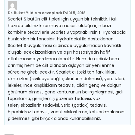
Dr. Buket Yıldırım
cevapladı
Eylül 5, 2018
Scarlet S bütün cilt tipleri için uygun bir tekniktir. Hali
hazırda cildiniz kızarmaya müsait olduğu için bazı
kombine tedavilerle Scarlet S yaptırabilirsiniz. Hydrafacial
bunlardan bir tanesidir. Hydrafacial ile desteklenen
Scarlet S uygulaması cildinizde uygulamadan kaynaklı
oluşabilecek kızarıkların ve aşırı hassasiyetin hafif
atlatılmasına yardımcı olacaktır. Hem de cildiniz hem
arınmış hem de cilt altından aşlayan bir yenilenme
sürecine girebilecektir. Scarlet ciltteki ton farklılıkları,
akne izleri (sivilceye bağlı çukurların dolması), yara izleri,
lekeler, ince kırışıklıkların tedavisi, cildin genç ve dolgun
görünüm alması, çene konturunun belirginleşmesi, gıdı
toparlama, genişlemiş gözenek tedavisi, yüz
telenjiektazilerin tedavisi, Stria (çatlak) tedavisi,
Hiperhidroz tedavisi, vücut sıkılaştırma, kol sarkmalarının
giderilmesi gibi birçok alanda kullanabilirsiniz.