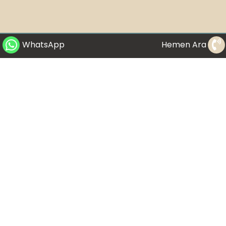
WhatsApp
Hemen Ara
Bu web sitesinde bulunan yazıların ve resimlerin tümü sadece bilgilendirme
amaçlıdır. Bir uzmana danışılmadan bilinçsizce yapılmaya çalışılan herhangi
bir uygulamadan doğabilecek zararlar nedeniyle Dr. Buket Yıldırım sorumlu
tutulamaz. Bu web sayfasını ziyaret eden kişi bu kuralları kabul etmiş sayılır.
Sitede bahsi geçen herhangi bir cihazla ilgili verilen bilgi ve bahsi geçen
herhangi bir uygulama tarafımdan yapıldığı ve muayenehanemde bulunduğu