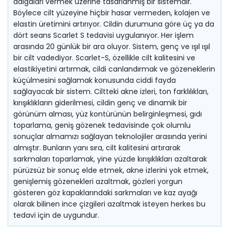
dalgaları vermek üzerine tasarlanmış bir sistemdir.
Böylece cilt yüzeyine hiçbir hasar vermeden, kolajen ve
elastin üretimini artırıyor. Cildin durumuna göre üç ya da
dört seans Scarlet S tedavisi uygulanıyor. Her işlem
arasında 20 günlük bir ara oluyor. Sistem, genç ve ışıl ışıl
bir cilt vadediyor. Scarlet-S, özellikle cilt kalitesini ve
elastikiyetini artırmak, cildi canlandırmak ve gözeneklerin
küçülmesini sağlamak konusunda ciddi fayda
sağlayacak bir sistem. Ciltteki akne izleri, ton farklılıkları,
kırışıklıkların giderilmesi, cildin genç ve dinamik bir
görünüm alması, yüz kontürünün belirginleşmesi, gıdı
toparlama, geniş gözenek tedavisinde çok olumlu
sonuçlar almamızı sağlayan teknolojiler arasında yerini
almıştır. Bunların yanı sıra, cilt kalitesini artırarak
sarkmaları toparlamak, yine yüzde kırışıklıkları azaltarak
pürüzsüz bir sonuç elde etmek, akne izlerini yok etmek,
genişlemiş gözenekleri azaltmak, gözleri yorgun
gösteren göz kapaklarındaki sarkmaları ve kaz ayağı
olarak bilinen ince çizgileri azaltmak isteyen herkes bu
tedavi için de uygundur.