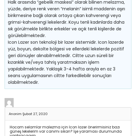
Halk arasında “gebelik maskesi” olarak bilinen melazma,
yüzde, deriye renk veren “melanin” isimli maddenin aşırı
birikmesine bağlı olarak ortaya çıkan kahverengi veya
grimsi-kahverengi lekelerdir. Koyu tenli kadınlarda daha
sık görülmekle birlikte erkekler ve açık tenli kişilerde de
görülebilmektedir.
Icon Lazer son teknoloji bir lazer sistemidir. Icon lazerde
yüz, boyun, dekolte bölgesi ve ellerdeki lekelerde pozitif
geri dönüşler alınabilmektedir. Ciltte uzun süreli bir
kızarıklık ve/veya tahriş yaratmaksızın işlem
yapılabilmektedir. Yaklaşık 3-4 hafta arayla en az 3
seans uygulamasının ciltte farkedilebilir sonuçları
olabilmektedir.
Anonim
Şubat 27, 2020
Hocam selamlar malezma için Icon lazer önerirmisiniz bazı
güneş lekelerim var canımı sıkan? İşe yaraması durumunda
yaptıracagım.