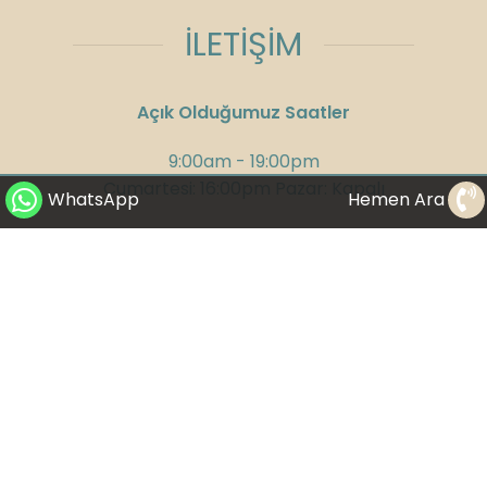
İLETİŞİM
Açık Olduğumuz Saatler
9:00am - 19:00pm
Cumartesi: 16:00pm Pazar: Kapalı
WhatsApp
Hemen Ara
Adres:
Kızılırmak Mahallesi, Ufuk
Üniversitesi Caddesi, Next Level Loft Ofis
No:4 Kat: 14 Çankaya/Ankara
Telefon:
+90 312 285 75 08
GSM:
+90 532 300 58 25
WhatsApp:
+90 530 282 23 65