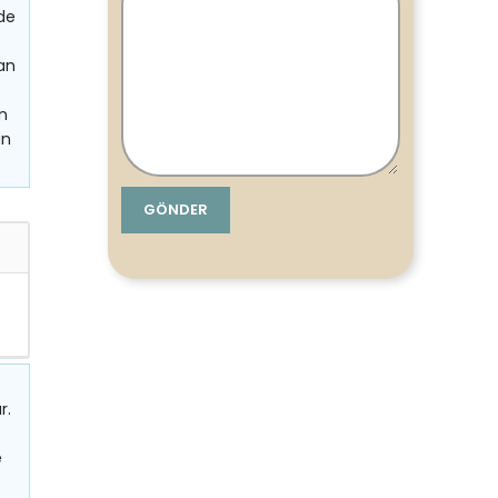
nde
an
ün
an
r.
e