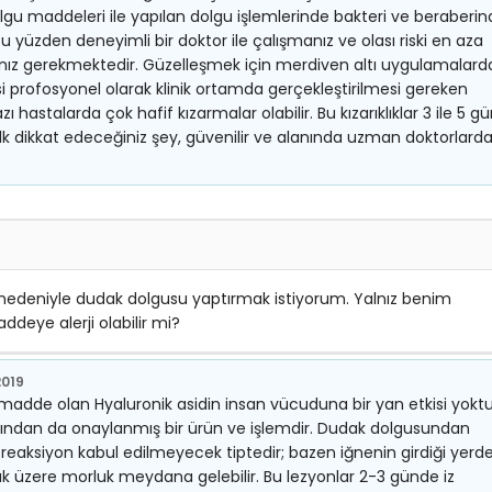
lgu maddeleri ile yapılan dolgu işlemlerinde bakteri ve beraberi
 yüzden deneyimli bir doktor ile çalışmanız ve olası riski en aza
nız gerekmektedir. Güzelleşmek için merdiven altı uygulamalard
i profosyonel olarak klinik ortamda gerçekleştirilmesi gereken
azı hastalarda çok hafif kızarmalar olabilir. Bu kızarıklıklar 3 ile 5 g
lk dikkat edeceğiniz şey, güvenilir ve alanında uzman doktorlard
i nedeniyle dudak dolgusu yaptırmak istiyorum. Yalnız benim
deye alerji olabilir mi?
2019
madde olan Hyaluronik asidin insan vücuduna bir yan etkisi yoktu
fından da onaylanmış bir ürün ve işlemdir. Dudak dolgusundan
k reaksiyon kabul edilmeyecek tiptedir; bazen iğnenin girdiği yerd
mak üzere morluk meydana gelebilir. Bu lezyonlar 2-3 günde iz