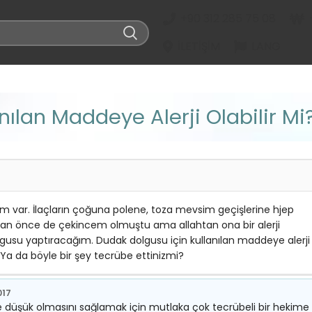
+90 312 285 75 08
İLETIŞIM
LANG
nılan Maddeye Alerji Olabilir Mi
m var. İlaçların çoğuna polene, toza mevsim geçişlerine hjep
dan önce de çekincem olmuştu ama allahtan ona bir alerji
gusu yaptıracağım. Dudak dolgusu için kullanılan maddeye alerji
r?Ya da böyle bir şey tecrübe ettinizmi?
017
ce düşük olmasını sağlamak için mutlaka çok tecrübeli bir hekime