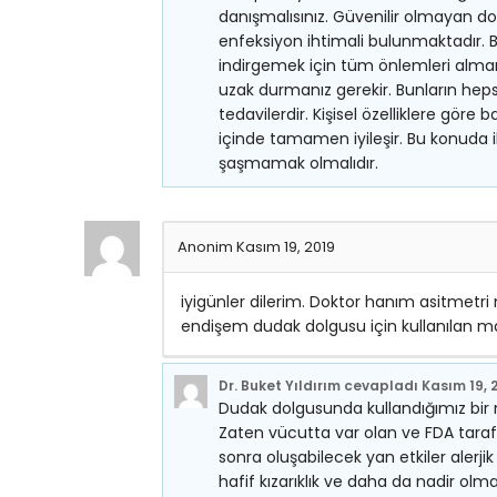
danışmalısınız. Güvenilir olmayan do
enfeksiyon ihtimali bulunmaktadır. Bu
indirgemek için tüm önlemleri alma
uzak durmanız gerekir. Bunların heps
tedavilerdir. Kişisel özelliklere göre b
içinde tamamen iyileşir. Bu konuda i
şaşmamak olmalıdır.
Anonim
Kasım 19, 2019
iyigünler dilerim. Doktor hanım asitmetr
endişem dudak dolgusu için kullanılan mad
Dr. Buket Yıldırım
cevapladı
Kasım 19, 
Dudak dolgusunda kullandığımız bir 
Zaten vücutta var olan ve FDA tara
sonra oluşabilecek yan etkiler alerji
hafif kızarıklık ve daha da nadir ol