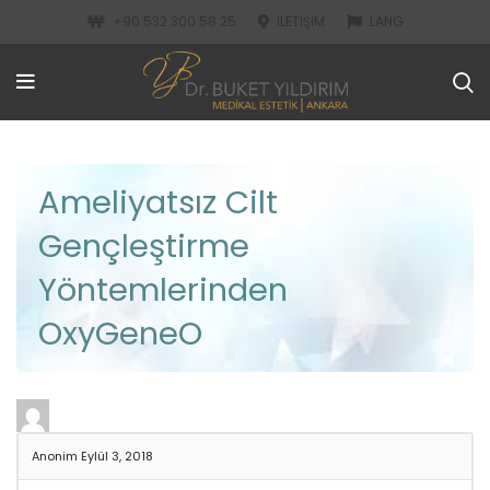
+90 532 300 58 25
İLETIŞIM
LANG
Ameliyatsız Cilt
Gençleştirme
Yöntemlerinden
OxyGeneO
Anonim
Eylül 3, 2018