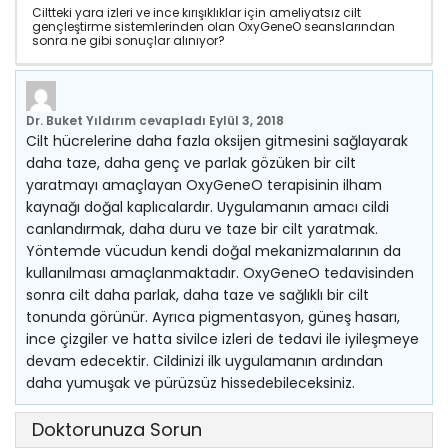
Ciltteki yara izleri ve ince kırışıklıklar için ameliyatsız cilt
gençleştirme sistemlerinden olan OxyGeneO seanslarından
sonra ne gibi sonuçlar alınıyor?
Dr. Buket Yıldırım
cevapladı
Eylül 3, 2018
Cilt hücrelerine daha fazla oksijen gitmesini sağlayarak
daha taze, daha genç ve parlak gözüken bir cilt
yaratmayı amaçlayan OxyGeneO terapisinin ilham
kaynağı doğal kaplıcalardır. Uygulamanın amacı cildi
canlandırmak, daha duru ve taze bir cilt yaratmak.
Yöntemde vücudun kendi doğal mekanizmalarının da
kullanılması amaçlanmaktadır. OxyGeneO tedavisinden
sonra cilt daha parlak, daha taze ve sağlıklı bir cilt
tonunda görünür. Ayrıca pigmentasyon, güneş hasarı,
ince çizgiler ve hatta sivilce izleri de tedavi ile iyileşmeye
devam edecektir. Cildinizi ilk uygulamanın ardından
daha yumuşak ve pürüzsüz hissedebileceksiniz.
Doktorunuza Sorun