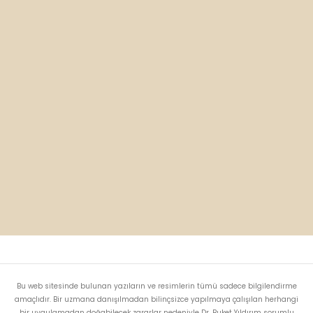
Bu web sitesinde bulunan yazıların ve resimlerin tümü sadece bilgilendirme
amaçlıdır. Bir uzmana danışılmadan bilinçsizce yapılmaya çalışılan herhangi
bir uygulamadan doğabilecek zararlar nedeniyle Dr. Buket Yıldırım sorumlu