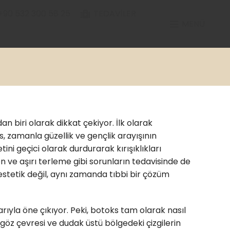
+90 532 300 58 25
TEDAVILER
MENÜ
 biri olarak dikkat çekiyor. İlk olarak
, zamanla güzellik ve gençlik arayışının
ini geçici olarak durdurarak kırışıklıkları
n ve aşırı terleme gibi sorunların tedavisinde de
estetik değil, aynı zamanda tıbbi bir çözüm
arıyla öne çıkıyor. Peki, botoks tam olarak nasıl
 göz çevresi ve dudak üstü bölgedeki çizgilerin