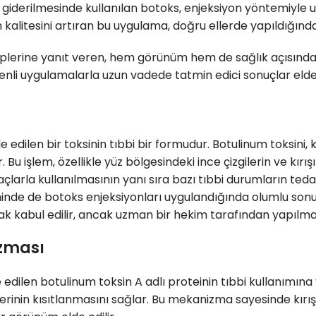
giderilmesinde kullanılan botoks, enjeksiyon yöntemiyle uy
m kalitesini artıran bu uygulama, doğru ellerde yapıldığınd
eplerine yanıt veren, hem görünüm hem de sağlık açısınd
düzenli uygulamalarla uzun vadede tatmin edici sonuçlar e
edilen bir toksinin tıbbi bir formudur. Botulinum toksini, 
ır. Bu işlem, özellikle yüz bölgesindeki ince çizgilerin ve
çlarla kullanılmasının yanı sıra bazı tıbbi durumların tedavi
inde de botoks enjeksiyonları uygulandığında olumlu sonuçl
larak kabul edilir, ancak uzman bir hekim tarafından yapılma
izması
dilen botulinum toksin A adlı proteinin tıbbi kullanımına ve
lerinin kısıtlanmasını sağlar. Bu mekanizma sayesinde kırı