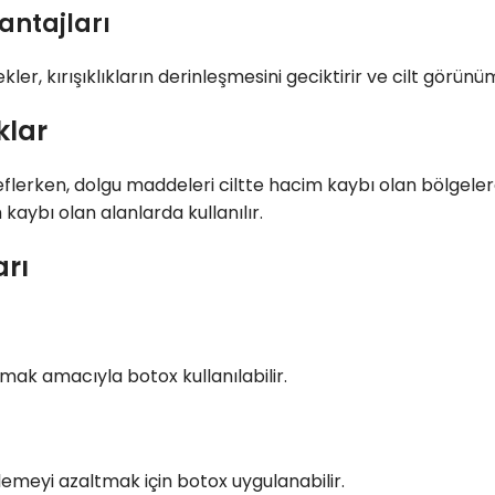
antajları
er, kırışıklıkların derinleşmesini geciktirir ve cilt görün
klar
hedeflerken, dolgu maddeleri ciltte hacim kaybı olan bölgel
m kaybı olan alanlarda kullanılır.
arı
mak amacıyla botox kullanılabilir.
rlemeyi azaltmak için botox uygulanabilir.