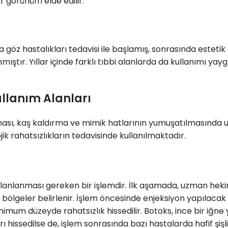
ir görünüm elde edilir.
rda göz hastalıkları tedavisi ile başlamış, sonrasında estet
anmıştır. Yıllar içinde farklı tıbbi alanlarda da kullanımı
llanım Alanları
ılması, kaş kaldırma ve mimik hatlarının yumuşatılmasında u
ik rahatsızlıkların tedavisinde kullanılmaktadır.
planlanması gereken bir işlemdir. İlk aşamada, uzman hekim,
ölgeler belirlenir. İşlem öncesinde enjeksiyon yapılacak b
imum düzeyde rahatsızlık hissedilir. Botoks, ince bir iğne
 hissedilse de, işlem sonrasında bazı hastalarda hafif şişl