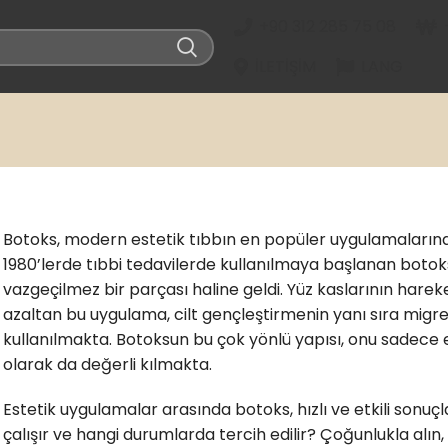
+90 312 285 75 08
İLETIŞIM
LANG
Botoks, modern estetik tıbbın en popüler uygulamalarından
1980’lerde tıbbi tedavilerde kullanılmaya başlanan botoks
vazgeçilmez bir parçası haline geldi. Yüz kaslarının hareket
azaltan bu uygulama, cilt gençleştirmenin yanı sıra migre
kullanılmakta. Botoksun bu çok yönlü yapısı, onu sadece 
olarak da değerli kılmakta.
Estetik uygulamalar arasında botoks, hızlı ve etkili sonuçl
çalışır ve hangi durumlarda tercih edilir? Çoğunlukla alın,