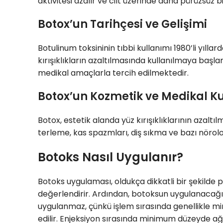
aktivitesi azalır ve cilt üzerinde daha pürüzsüz b
Botox’un Tarihçesi ve Gelişimi
Botulinum toksininin tıbbi kullanımı 1980’li yılla
kırışıklıkların azaltılmasında kullanılmaya başl
medikal amaçlarla tercih edilmektedir.
Botox’un Kozmetik ve Medikal Ku
Botox, estetik alanda yüz kırışıklıklarının azalt
terleme, kas spazmları, diş sıkma ve bazı nöroloj
Botoks Nasıl Uygulanır?
Botoks uygulaması, oldukça dikkatli bir şekilde 
değerlendirir. Ardından, botoksun uygulanacağı b
uygulanmaz, çünkü işlem sırasında genellikle min
edilir. Enjeksiyon sırasında minimum düzeyde ağrı