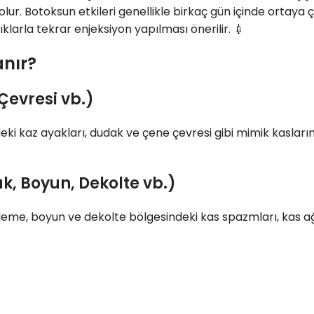
lur. Botoksun etkileri genellikle birkaç gün içinde ortaya çık
ıklarla tekrar enjeksiyon yapılması önerilir. 💉
anır?
 Çevresi vb.)
resindeki kaz ayakları, dudak ve çene çevresi gibi mimik kas
ak, Boyun, Dekolte vb.)
erleme, boyun ve dekolte bölgesindeki kas spazmları, kas ağ