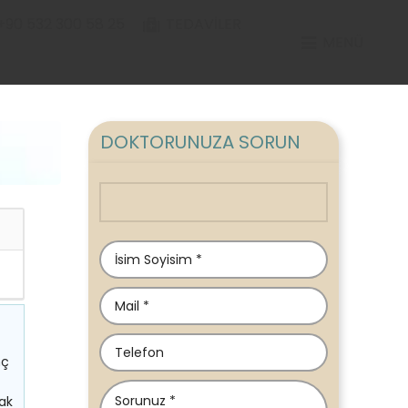
+90 532 300 58 25
TEDAVILER
MENÜ
DOKTORUNUZA SORUN
nç
lak