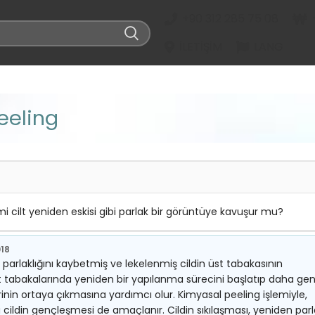
+90 312 285 75 08
İLETIŞIM
LANG
eeling
 mi cilt yeniden eskisi gibi parlak bir görüntüye kavuşur mu?
018
 parlaklığını kaybetmiş ve lekelenmiş cildin üst tabakasının
t tabakalarında yeniden bir yapılanma sürecini başlatıp daha ge
erinin ortaya çıkmasına yardımcı olur. Kimyasal peeling işlemiyle,
cildin gençleşmesi de amaçlanır. Cildin sıkılaşması, yeniden par