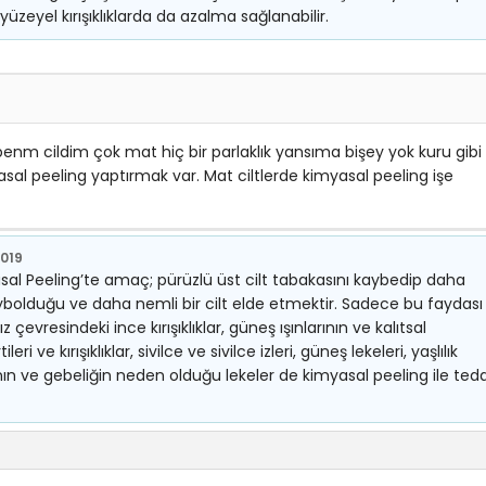
zeyel kırışıklıklarda da azalma sağlanabilir.
nm cildim çok mat hiç bir parlaklık yansıma bişey yok kuru gibi
l peeling yaptırmak var. Mat ciltlerde kimyasal peeling işe
2019
sal Peeling’te amaç; pürüzlü üst cilt tabakasını kaybedip daha
 kaybolduğu ve daha nemli bir cilt elde etmektir. Sadece bu faydası
çevresindeki ince kırışıklıklar, güneş ışınlarının ve kalıtsal
eri ve kırışıklıklar, sivilce ve sivilce izleri, güneş lekeleri, yaşlılık
rının ve gebeliğin neden olduğu lekeler de kimyasal peeling ile ted