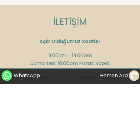
İLETİŞİM
Açık Olduğumuz Saatler
9:00am - 19:00pm
Cumartesi: 16:00pm Pazar: Kapalı
WhatsApp
Hemen Ara
Adres:
Kızılırmak Mahallesi, Ufuk
Üniversitesi Caddesi, Next Level Loft Ofis
No:4 Kat: 14 Çankaya/Ankara
Telefon:
+90 312 285 75 08
GSM:
+90 532 300 58 25
WhatsApp:
+90 530 282 23 65