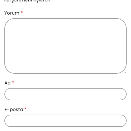
Yorum
*
Ad
*
E-posta
*