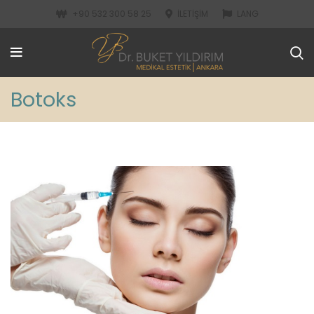
+90 532 300 58 25
İLETIŞIM
LANG
Botoks