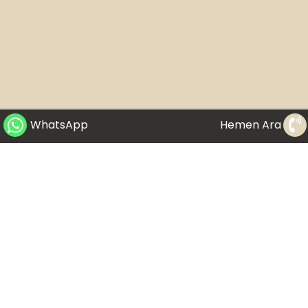
WhatsApp
Hemen Ara
Bu web sitesinde bulunan yazıların ve resimlerin tümü sadece bilgilendirme
amaçlıdır. Bir uzmana danışılmadan bilinçsizce yapılmaya çalışılan herhangi
bir uygulamadan doğabilecek zararlar nedeniyle Dr. Buket Yıldırım sorumlu