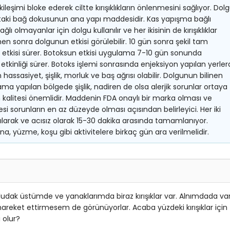
tkileşimi bloke ederek ciltte kırışıklıkların önlenmesini sağlıyor. Dol
cuttaki bağ dokusunun ana yapı maddesidir. Kas yapışma bağlı
ağlı olmayanlar için dolgu kullanılır ve her ikisinin de kırışıklıklar
n sonra dolgunun etkisi görülebilir. 10 gün sonra şekil tam
da etkisi sürer. Botoksun etkisi uygulama 7-10 gün sonunda
etkinliği sürer. Botoks işlemi sonrasında enjeksiyon yapılan yerle
n hassasiyet, şişlik, morluk ve baş ağrısı olabilir. Dolgunun bilinen
ama yapılan bölgede şişlik, nadiren de olsa alerjik sorunlar ortaya
n kalitesi önemlidir. Maddenin FDA onaylı bir marka olması ve
sorunların en az düzeyde olması açısından belirleyici. Her iki
ılarak ve acısız olarak 15-30 dakika arasında tamamlanıyor.
, yüzme, koşu gibi aktivitelere birkaç gün ara verilmelidir.
ak üstümde ve yanaklarımda biraz kırışıklar var. Alnımdada va
reket ettirmesem de görünüyorlar. Acaba yüzdeki kırışıklar için
 olur?