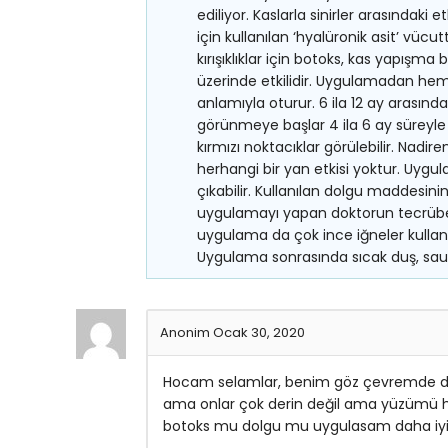
ediliyor. Kaslarla sinirler arasındaki e
için kullanılan ‘hyalüronik asit’ vü
kırışıklıklar için botoks, kas yapışma b
üzerinde etkilidir. Uygulamadan heme
anlamıyla oturur. 6 ila 12 ay arasın
görünmeye başlar 4 ila 6 ay süreyle 
kırmızı noktacıklar görülebilir. Nadire
herhangi bir yan etkisi yoktur. Uygul
çıkabilir. Kullanılan dolgu maddesini
uygulamayı yapan doktorun tecrübesi 
uygulama da çok ince iğneler kullan
Uygulama sonrasında sıcak duş, sauna
Anonim
Ocak 30, 2020
Hocam selamlar, benim göz çevremde dud
ama onlar çok derin değil ama yüzümü ha
botoks mu dolgu mu uygulasam daha iyi