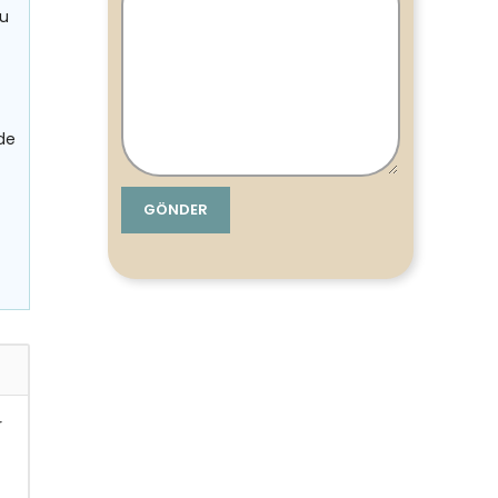
gu
rde
r