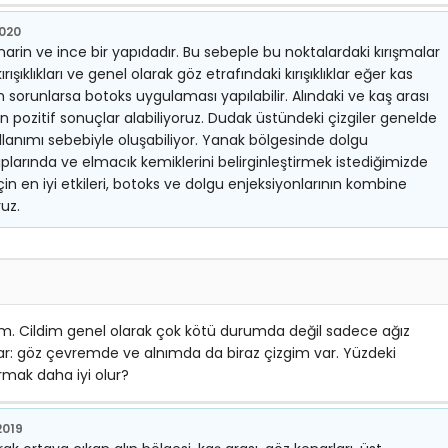
2020
arin ve ince bir yapıdadır. Bu sebeple bu noktalardaki kırışmalar
rışıklıkları ve genel olarak göz etrafındaki kırışıklıklar eğer kas
 sorunlarsa botoks uygulaması yapılabilir. Alındaki ve kaş arası
 pozitif sonuçlar alabiliyoruz. Dudak üstündeki çizgiler genelde
llanımı sebebiyle oluşabiliyor. Yanak bölgesinde dolgu
larında ve elmacık kemiklerini belirginleştirmek istediğimizde
için en iyi etkileri, botoks ve dolgu enjeksiyonlarının kombine
uz.
. Cildim genel olarak çok kötü durumda değil sadece ağız
var: göz çevremde ve alnımda da biraz çizgim var. Yüzdeki
ırmak daha iyi olur?
2019