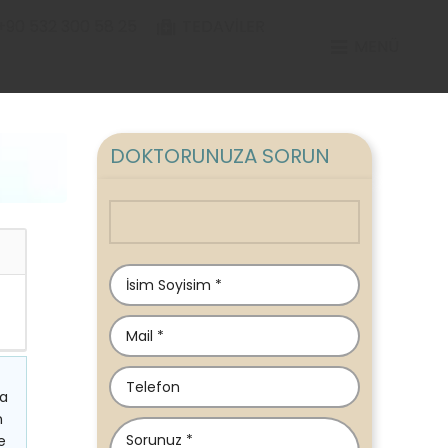
+90 532 300 58 25
TEDAVILER
MENÜ
DOKTORUNUZA SORUN
da
n
e