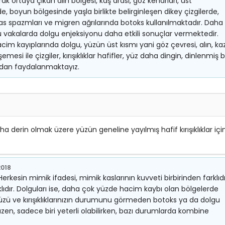
ak ortaya çıkan alın bölgesi, kaş arası, göz kenarları, üst
 boyun bölgesinde yaşla birlikte belirginleşen dikey çizgilerde,
 kas spazmları ve migren ağrılarında botoks kullanılmaktadır. Daha
u vakalarda dolgu enjeksiyonu daha etkili sonuçlar vermektedir.
im kayıplarında dolgu, yüzün üst kısmı yani göz çevresi, alın, ka
mesi ile çizgiler, kırışıklıklar hafifler, yüz daha dingin, dinlenmiş b
ndan faydalanmaktayız.
aha derin olmak üzere yüzün geneline yayılmış hafif kırışıklıklar içi
2018
kesin mimik ifadesi, mimik kaslarının kuvveti birbirinden farklıdı
 farklıdır. Dolguları ise, daha çok yüzde hacim kaybı olan bölgelerde
üzü ve kırışıklıklarınızın durumunu görmeden botoks ya da dolgu
n, sadece biri yeterli olabilirken, bazı durumlarda kombine