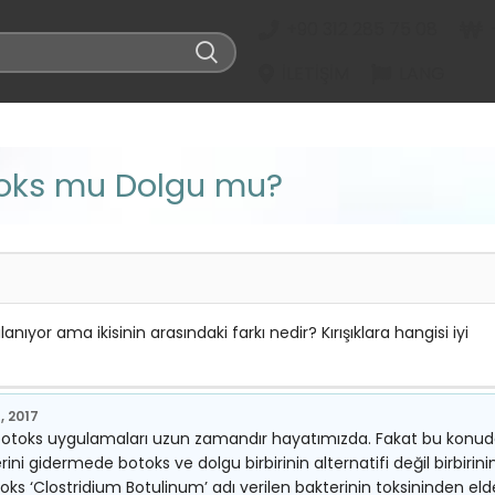
+90 312 285 75 08
İLETIŞIM
LANG
Botoks mu Dolgu mu?
anıyor ama ikisinin arasındaki farkı nedir? Kırışıklara hangisi iyi
, 2017
 botoks uygulamaları uzun zamandır hayatımızda. Fakat bu konu
lerini gidermede botoks ve dolgu birbirinin alternatifi değil birbirini
oks ‘Clostridium Botulinum’ adı verilen bakterinin toksininden eld