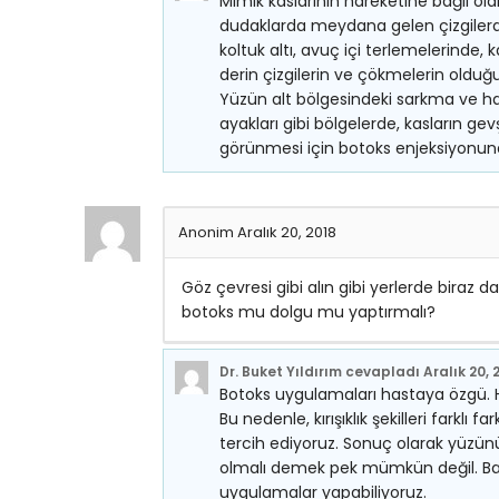
Mimik kaslarının hareketine bağlı olar
dudaklarda meydana gelen çizgilerde,
koltuk altı, avuç içi terlemelerinde,
derin çizgilerin ve çökmelerin olduğ
Yüzün alt bölgesindeki sarkma ve hac
ayakları gibi bölgelerde, kasların gevşe
görünmesi için botoks enjeksiyonu
Anonim
Aralık 20, 2018
Göz çevresi gibi alın gibi yerlerde biraz d
botoks mu dolgu mu yaptırmalı?
Dr. Buket Yıldırım
cevapladı
Aralık 20, 
Botoks uygulamaları hastaya özgü. Her
Bu nedenle, kırışıklık şekilleri farklı
tercih ediyoruz. Sonuç olarak yüzün
olmalı demek pek mümkün değil. Baze
uygulamalar yapabiliyoruz.