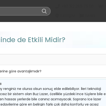
+90 312 285 75 08
İLETIŞIM
LANG
inde de Etkili Midir?
lerine göre avantajlımıdır?
18
renginiz ne olursa olsun sonuç elde edilebiliyor. İleri teknoloji
z bir sistem olan Buz Lazer, özellikle yüzdeki ince tüylere bile e
i en hassas yerlerde bile canınız acımayacak. Soprano Ice lazer
 tedavilerine göre en belirgin farkı çok daha konforlu ve acısız