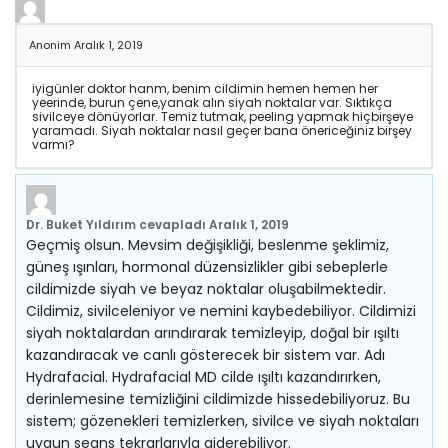
Anonim
Aralık 1, 2019
iyigünler doktor hanm, benim cildimin hemen hemen her
yeerinde, burun çene,yanak alın siyah noktalar var. Sıktıkça
sivilceye dönüyorlar. Temiz tutmak, peeling yapmak hiçbirşeye
yaramadı. Siyah noktalar nasıl geçer bana önericeğiniz birşey
varmı?
Dr. Buket Yıldırım
cevapladı
Aralık 1, 2019
Geçmiş olsun. Mevsim değişikliği, beslenme şeklimiz,
güneş ışınları, hormonal düzensizlikler gibi sebeplerle
cildimizde siyah ve beyaz noktalar oluşabilmektedir.
Cildimiz, sivilceleniyor ve nemini kaybedebiliyor. Cildimizi
siyah noktalardan arındırarak temizleyip, doğal bir ışıltı
kazandıracak ve canlı gösterecek bir sistem var. Adı
Hydrafacial. Hydrafacial MD cilde ışıltı kazandırırken,
derinlemesine temizliğini cildimizde hissedebiliyoruz. Bu
sistem; gözenekleri temizlerken, sivilce ve siyah noktaları
uygun seans tekrarlarıyla giderebiliyor.