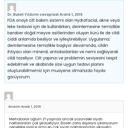
Dr. Buket Yıldırım
cevapladı
Aralık 1, 2019
FDA onaylı cilt bakım sistemi olan Hydrafacial, akne veya
leke tedavisi için de kullanılırken, derinlemesine temizlikle
beraber doğal meyve asitlerinden oluşan kürü ile de cildi
ciddi anlamda besliyor ve iyileştirebiliyor. Uygulama;
derinlemesine temizlikle başlıyor devamında, cildin
ihtiyacı olan mineral, antioksidanları ve nemi sağlayarak
cildi tazeliyor. Cilt yapınızı ve problemin seviyesini tespit
edebilmek ve akabinde size uygun tedavi planını
oluşturabilmemiz için muayene olmanızda fayda
görüyorum.
Anonim
Aralık 1, 2019
Merhabalar oğlum 21 yaşında.ancak yüzündeki siyah
noktalardan çok şikayetçiyiz. Bazen zorla dışarıya çıkarıyorum
genellikle sivilce ama en cok siyah noktalarından şikayetçi.