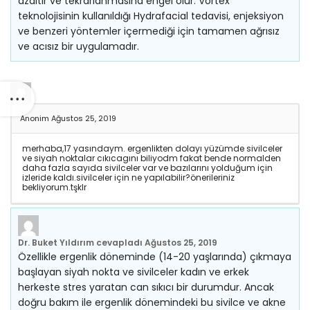
azaltır ve tekrarlanmasına engel olur. Vortex
teknolojisinin kullanıldığı Hydrafacial tedavisi, enjeksiyon
ve benzeri yöntemler içermediği için tamamen ağrısız
ve acısız bir uygulamadır.
Anonim
Ağustos 25, 2019
merhaba,17 yasındaym. ergenlikten dolayı yüzümde sivilceler
ve siyah noktalar cıkıcagını biliyodm fakat bende normalden
daha fazla sayıda sivilceler var ve bazılarını yolduğum için
izleride kaldı.sivilceler için ne yapılabilir?önerileriniz
bekliyorum.tşklr
Dr. Buket Yıldırım
cevapladı
Ağustos 25, 2019
Özellikle ergenlik döneminde (14-20 yaşlarında) çıkmaya
başlayan siyah nokta ve sivilceler kadın ve erkek
herkeste stres yaratan can sıkıcı bir durumdur. Ancak
doğru bakım ile ergenlik dönemindeki bu sivilce ve akne