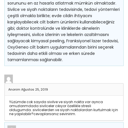
sorununu en az hasarla atlatmak mümkün olmaktadır.
Sivilce ve siyah noktaların tedavisinde, tedavi yöntemleri
çeşitli olmakla birlikte; evde cildin ihtiyacını
karşılayabilecek cilt bakım ürünlerini kullanabileceğiniz
gibi; doktor kontrolünde ve kliniklerde aknelerin
iyileşmesini, sivilce izlerinin ve lekelerin azaltılmasını
sağlayacak kimyasal peeling, Franksiyonel lazer tedavisi,
OxyGeneo cilt bakım uygulamalarından birini seçerek
tedavinin daha etkili olması ve erken sürede
tamamlanması sağlanabilir.
Anonim
Ağustos 25, 2019
Yüzümde cok sayıda sivilve ve siyah nokta var ayrıca
omuzlarımdada sivilceler cıkıyor özellikle stresli
oldugumda..sivilcelerden ve siyah noktalardan kurtulmak için
ne yapılabilir?cevaplarsanız sevinirim.