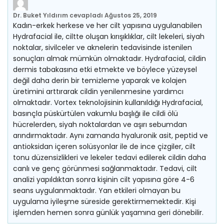
Dr. Buket Yıldırım
cevapladı
Ağustos 25, 2019
Kadın-erkek herkese ve her cilt yapısına uygulanabilen
Hydrafacial ile, ciltte oluşan kırışıklıklar, cilt lekeleri, siyah
noktalar, sivilceler ve aknelerin tedavisinde istenilen
sonuçları almak mümkün olmaktadır. Hydrafacial, cildin
dermis tabakasına etki etmekte ve böylece yüzeysel
değil daha derin bir temizleme yaparak ve kolajen
üretimini arttırarak cildin yenilenmesine yardımcı
olmaktadır. Vortex teknolojisinin kullanıldığı Hydrafacial,
basınçla püskürtülen vakumlu başlığı ile cildi ölü
hücrelerden, siyah noktalardan ve aşırı sebumdan
arındırmaktadır. Aynı zamanda hyaluronik asit, peptid ve
antioksidan içeren solüsyonlar ile de ince çizgiler, cilt
tonu düzensizlikleri ve lekeler tedavi edilerek cildin daha
canlı ve genç görünmesi sağlanmaktadır. Tedavi, cilt
analizi yapıldıktan sonra kişinin cilt yapısına göre 4-6
seans uygulanmaktadır. Yan etkileri olmayan bu
uygulama iyileşme süreside gerektirmemektedir. Kişi
işlemden hemen sonra günlük yaşamına geri dönebilir.