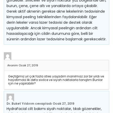
görülebilir. Sivilceler ve siyah noktalar yüz bölgesinde alın,
burun, çene, çene altı ve yanaklarda ortaya çıkabilir.
Gerek aktif aknenin gerekse akne lekelerinin tedavisinde
kimyasal peeling tekniklerinden faydalanılabilir. Eğer
derin lekeler varsa lazer tedavisi de destek olarak
uygulanabilir. Ancak kimyasal peelingin ardından cilt
hassaslaşacağı için cildin durumuna göre, belli bir
sürenin ardından lazer tedavisine başlamak gerekecektir.
Anonim
Ocak 27, 2019
Geçtiğimiz yıl çok fazla stres yaşadım inanılmaz zor bir yıldı ve
hayatımda ilk defa sivilce ve siyah noktalarla tanıştım.Bunlar
için ne yapılabilir?
Dr. Buket Yıldırım
cevapladı
Ocak 27, 2019
HydraFacial cilt bakımı siyah noktalar, tıkalı gözenekler,