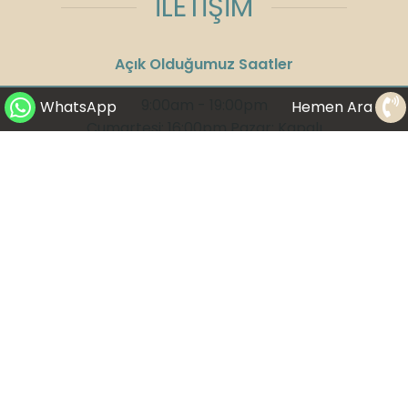
İLETİŞİM
Açık Olduğumuz Saatler
9:00am - 19:00pm
WhatsApp
Hemen Ara
Cumartesi: 16:00pm Pazar: Kapalı
Adres:
Kızılırmak Mahallesi, Ufuk
Üniversitesi Caddesi, Next Level Loft Ofis
No:4 Kat: 14 Çankaya/Ankara
Telefon:
+90 312 285 75 08
GSM:
+90 532 300 58 25
WhatsApp:
+90 530 282 23 65
E-Mail:
info@drbuketyildirim.com