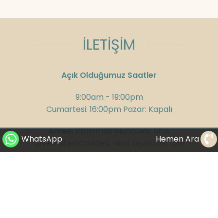
İLETİŞİM
Açık Olduğumuz Saatler
9:00am - 19:00pm
Cumartesi: 16:00pm Pazar: Kapalı
Adres:
Kızılırmak Mahallesi, Ufuk
WhatsApp
Hemen Ara
Üniversitesi Caddesi, Next Level Loft Ofis
No:4 Kat: 14 Çankaya/Ankara
Telefon:
+90 312 285 75 08
GSM:
+90 532 300 58 25