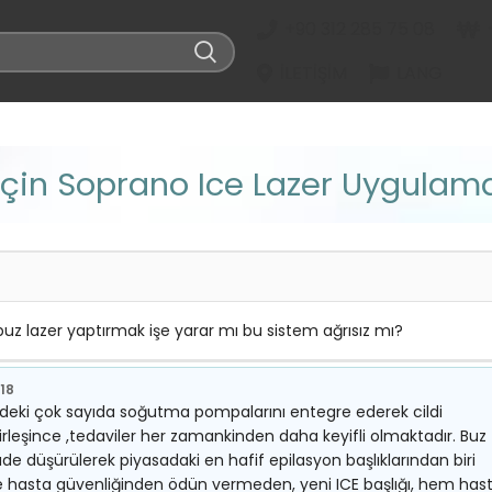
+90 312 285 75 08
İLETIŞIM
LANG
 İçin Soprano Ice Lazer Uygulam
 buz lazer yaptırmak işe yarar mı bu sistem ağrısız mı?
018
indeki çok sayıda soğutma pompalarını entegre ederek cildi
birleşince ,tedaviler her zamankinden daha keyifli olmaktadır. Buz
çüde düşürülerek piyasadaki en hafif epilasyon başlıklarından biri
ği ve hasta güvenliğinden ödün vermeden, yeni ICE başlığı, hem has