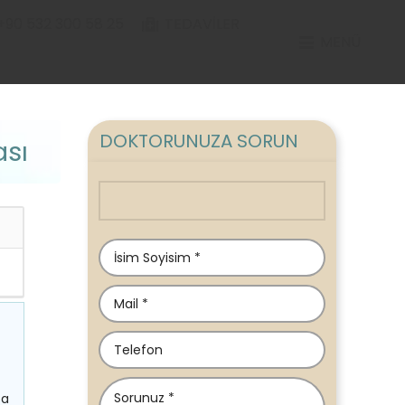
+90 532 300 58 25
TEDAVILER
MENÜ
DOKTORUNUZA SORUN
ası
ta