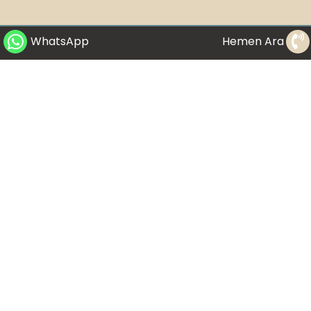
WhatsApp
Hemen Ara
Bu web sitesinde bulunan yazıların ve resimlerin tümü sadece bilgilendirme
amaçlıdır. Bir uzmana danışılmadan bilinçsizce yapılmaya çalışılan herhangi
bir uygulamadan doğabilecek zararlar nedeniyle Dr. Buket Yıldırım sorumlu
tutulamaz. Bu web sayfasını ziyaret eden kişi bu kuralları kabul etmiş sayılır.
Sitede bahsi geçen herhangi bir cihazla ilgili verilen bilgi ve bahsi geçen
herhangi bir uygulama tarafımdan yapıldığı ve muayenehanemde bulunduğu