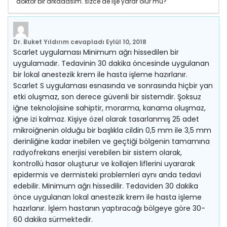
doktor bir arkadasım. sizce de işe yarar olur mu?
Dr. Buket Yıldırım
cevapladı
Eylül 10, 2018
Scarlet uygulaması Minimum ağrı hissedilen bir
uygulamadır. Tedavinin 30 dakika öncesinde uygulanan
bir lokal anestezik krem ile hasta işleme hazırlanır.
Scarlet S uygulaması esnasında ve sonrasında hiçbir yan
etki oluşmaz, son derece güvenli bir sistemdir. Şoksuz
iğne teknolojisine sahiptir, morarma, kanama oluşmaz,
iğne izi kalmaz. Kişiye özel olarak tasarlanmış 25 adet
mikroiğnenin olduğu bir başlıkla cildin 0,5 mm ile 3,5 mm
derinliğine kadar inebilen ve geçtiği bölgenin tamamına
radyofrekans enerjisi verebilen bir sistem olarak,
kontrollü hasar oluşturur ve kollajen liflerini uyararak
epidermis ve dermisteki problemleri aynı anda tedavi
edebilir. Minimum ağrı hissedilir. Tedaviden 30 dakika
önce uygulanan lokal anestezik krem ile hasta işleme
hazırlanır. İşlem hastanın yaptıracağı bölgeye göre 30-
60 dakika sürmektedir.