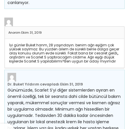
canlanıyor.
Anonim
Ekim 31, 2019
İyi günler Buket hanm, 28 yaşındayın. benim ağrı eşiğim çok
yüksek saylmaz. Bu yüzden ailem de sürekli benle dalga geçer
alay konusu olurum evde sürekli. Fakat bana bir cesaret geldi,,
arştırdım ve Scarlet S yaptıracağım cildime. Ağrı eşiği düşük
kişilerde Scarlet S yapılabilirmi?Ben uygun bir aday mıyımdır
Dr. Buket Yıldırım
cevapladı
Ekim 31, 2019
Günümüzde, Scarlet S’yi diğer sistemlerden ayıran en
önemli özelliği, tek bir seansta dahi cilde bütüncül bakım
yaparak, mükemmel sonuçlar vermesi ve kısmen ağrısız
bir uygulama olmasıdır. Minimum ağrı hissedilen bir
uygulamadır. Tedaviden 30 dakika kadar öncesinden
uygulanan bir lokal anestezik krem ile hasta işleme
hazırlanır. İşlem yaz-kış, kadın-erkek her yaştan herkese