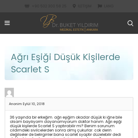
+90 532 300 58 25
İLETIŞIM
LANG
Ağrı Eşiği Düşük Kişilerde
Scarlet S
Anonim
Eylül 10, 2018
36 yaşında bir erkeğim. ağrı eşiğim okadar düşük ki iğne bile
olsam bayılıyorm dayanamıyorum doktor hanım. Ağrı eşiği
düşük kişilerde Scarlet S yaptırabilir mi? Benim sorunum
cildimdeki sivilcelerden sonra olmş çukurlar. cok derin
değilseler de belirginler.bana scarlet syaptır düzelebilir dedi