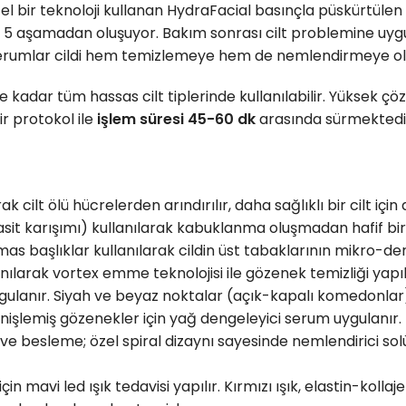
l bir teknoloji kullanan HydraFacial basınçla püskürtülen 
ya 5 aşamadan oluşuyor. Bakım sonrası cilt problemine uygu
serumlar cildi hem temizlemeye hem de nemlendirmeye ol
e kadar tüm hassas cilt tiplerinde kullanılabilir. Yüksek çö
r protokol ile
işlem süresi 45-60 dk
arasında sürmektedir,
cilt ölü hücrelerden arındırılır, daha sağlıklı bir cilt için
 asit karışımı) kullanılarak kabuklanma oluşmadan hafif bir pe
lmas başlıklar kullanılarak cildin üst tabaklarının mikro-
ılarak vortex emme teknolojisi ile gözenek temizliği yapı
gulanır. Siyah ve beyaz noktalar (açık-kapalı komedonlar), i
genişlemiş gözenekler için yağ dengeleyici serum uygulanır.
 besleme; özel spiral dizaynı sayesinde nemlendirici solü
 için mavi led ışık tedavisi yapılır. Kırmızı ışık, elastin-kollaj