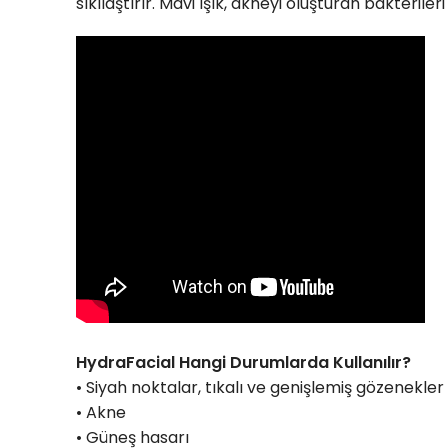
sıkılaştırır. Mavi ışık, akneyi oluşturan bakterile
HydraFacial Hangi Durumlarda Kullanılır?
• Siyah noktalar, tıkalı ve genişlemiş gözenekler
• Akne
• Güneş hasarı