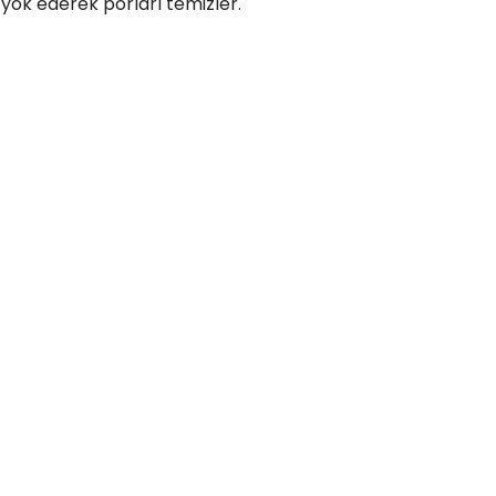
ri yok ederek porları temizler.