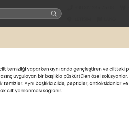
+90 312 285 75 08
İLETIŞIM
LANG
cilt temizliği yaparken aynı anda gençleştiren ve ciltteki
asınç uygulayan bir başlıkla püskürtülen özel solüsyonlar, 
 temizler. Aynı başlıkla cilde, peptidler, antioksidanlar ve
k cilt yenilenmesi sağlanır.