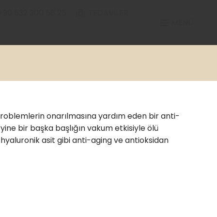
+90 532 300 58 25
TEDAVILER
MENÜ
 problemlerin onarılmasına yardım eden bir anti-
yine bir başka başlığın vakum etkisiyle ölü
 hyaluronik asit gibi anti-aging ve antioksidan