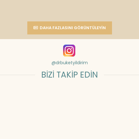
DAHA FAZLASINI GÖRÜNTÜLEYIN
@drbuketyildirim
BİZİ TAKİP EDİN