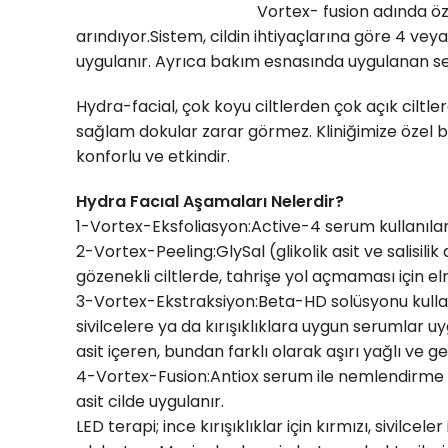
Vortex- fusion adında öze
arındıyor.Sistem, cildin ihtiyaçlarına göre 4 ve
uygulanır. Ayrıca bakım esnasında uygulanan 
Hydra-facial, çok koyu ciltlerden çok açık ciltler
sağlam dokular zarar görmez. Kliniğimize özel bi
konforlu ve etkindir.
Hydra Facıal Aşamaları Nelerdir?
1-Vortex-Eksfoliasyon:Active-4 serum kullanılarak 
2-Vortex-Peeling:GlySal (glikolik asit ve salisilik
gözenekli ciltlerde, tahrişe yol açmaması için e
3-Vortex-Ekstraksiyon:Beta-HD solüsyonu kullan
sivilcelere ya da kırışıklıklara uygun serumlar uy
asit içeren, bundan farklı olarak aşırı yağlı ve 
4-Vortex-Fusion:Antiox serum ile nemlendirme ve
asit cilde uygulanır.
LED terapi; ince kırışıklıklar için kırmızı, sivilceler