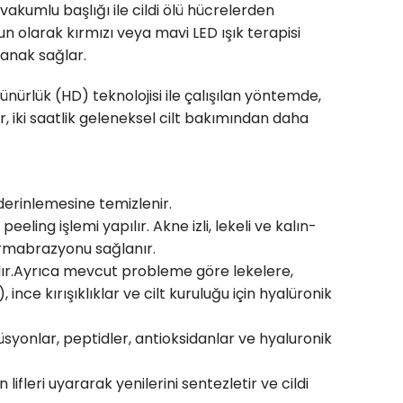
vakumlu başlığı ile cildi ölü hücrelerden
n olarak kırmızı veya mavi LED ışık terapisi
anak sağlar.
zünürlük (HD) teknolojisi ile çalışılan yöntemde,
 iki saatlik geleneksel cilt bakımından daha
 derinlemesine temizlenir.
eling işlemi yapılır. Akne izli, lekeli ve kalın-
dermabrazyonu sağlanır.
lır.Ayrıca mevcut probleme göre lekelere,
nce kırışıklıklar ve cilt kuruluğu için hyalüronik
syonlar, peptidler, antioksidanlar ve hyaluronik
en lifleri uyararak yenilerini sentezletir ve cildi