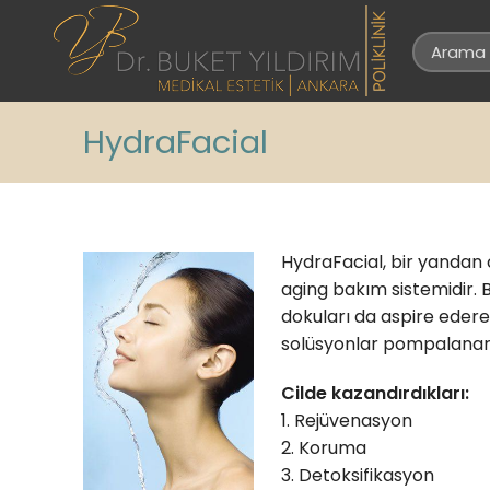
HydraFacial
HydraFacial, bir yandan 
aging bakım sistemidir. B
dokuları da aspire ederek
solüsyonlar pompalanara
Cilde kazandırdıkları:
1. Rejüvenasyon
2. Koruma
3. Detoksifikasyon