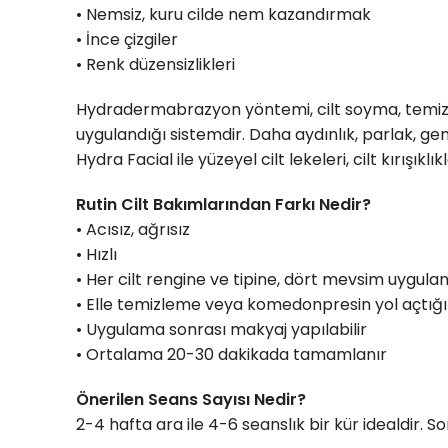
• Nemsiz, kuru cilde nem kazandırmak
• İnce çizgiler
• Renk düzensizlikleri
Hydradermabrazyon yöntemi, cilt soyma, temizl
uygulandığı sistemdir. Daha aydınlık, parlak, g
Hydra Facial ile yüzeyel cilt lekeleri, cilt kırışık
Rutin Cilt Bakımlarından Farkı Nedir?
• Acısız, ağrısız
• Hızlı
• Her cilt rengine ve tipine, dört mevsim uygulan
• Elle temizleme veya komedonpresin yol açtığı
• Uygulama sonrası makyaj yapılabilir
• Ortalama 20-30 dakikada tamamlanır
Önerilen Seans Sayısı Nedir?
2-4 hafta ara ile 4-6 seanslık bir kür idealdir. 