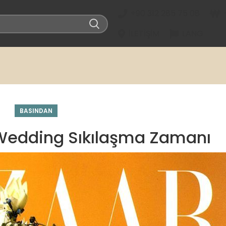
+90 312 285 75 08
İLETIŞIM
LANG
BASINDAN
 Wedding Sıkılaşma Zamanı